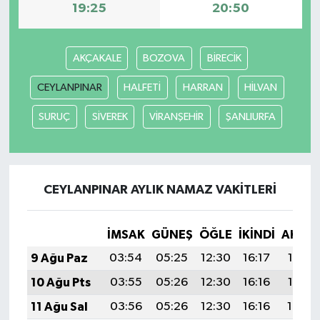
19:25
20:50
AKÇAKALE
BOZOVA
BİRECİK
CEYLANPINAR
HALFETİ
HARRAN
HİLVAN
SURUÇ
SİVEREK
VİRANŞEHİR
ŞANLIURFA
CEYLANPINAR AYLIK NAMAZ VAKITLERI
İMSAK
GÜNEŞ
ÖĞLE
İKINDI
AKŞA
9 Ağu Paz
03:54
05:25
12:30
16:17
19:26
10 Ağu Pts
03:55
05:26
12:30
16:16
19:25
11 Ağu Sal
03:56
05:26
12:30
16:16
19:24