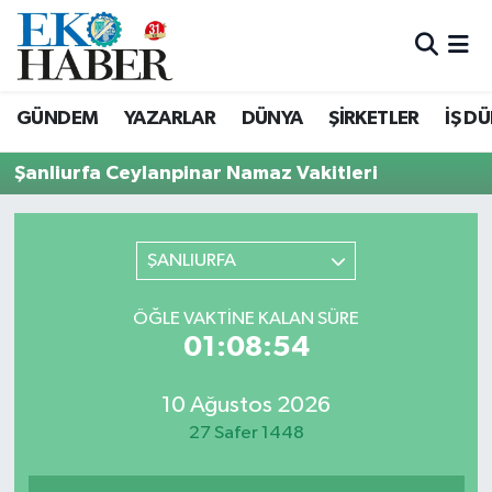
Hava Durumu
GÜNDEM
YAZARLAR
DÜNYA
ŞİRKETLER
İŞ D
Trafik Durumu
Şanliurfa Ceylanpinar Namaz Vakitleri
Süper Lig Puan Durumu ve Fikstür
Tüm Manşetler
ŞANLIURFA
Son Dakika Haberleri
ÖĞLE VAKTINE KALAN SÜRE
01:08:54
Haber Arşivi
10 Ağustos 2026
27 Safer 1448