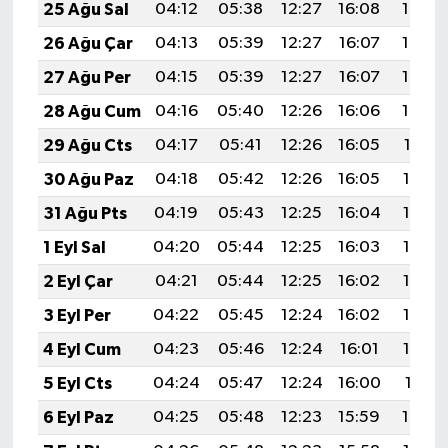
25 Ağu Sal
04:12
05:38
12:27
16:08
19:06
26 Ağu Çar
04:13
05:39
12:27
16:07
19:05
27 Ağu Per
04:15
05:39
12:27
16:07
19:04
28 Ağu Cum
04:16
05:40
12:26
16:06
19:02
29 Ağu Cts
04:17
05:41
12:26
16:05
19:01
30 Ağu Paz
04:18
05:42
12:26
16:05
18:59
31 Ağu Pts
04:19
05:43
12:25
16:04
18:58
1 Eyl Sal
04:20
05:44
12:25
16:03
18:56
2 Eyl Çar
04:21
05:44
12:25
16:02
18:55
3 Eyl Per
04:22
05:45
12:24
16:02
18:54
4 Eyl Cum
04:23
05:46
12:24
16:01
18:52
5 Eyl Cts
04:24
05:47
12:24
16:00
18:51
6 Eyl Paz
04:25
05:48
12:23
15:59
18:49