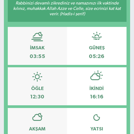
Rabbinizi devamlı zikrediniz ve namazınızı ilk vaktinde
kılınız, muhakkak Allah Azze ve Celle, size ecrinizi kat kat
verir. (Hadis-i şerif)
İMSAK
GÜNEŞ
03:55
05:26
ÖĞLE
İKINDI
12:30
16:16
AKŞAM
YATSI