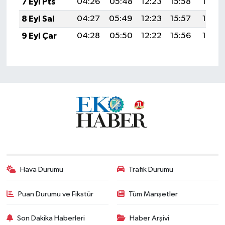
7 Eyl Pts
04:26
05:48
12:23
15:58
18:48
8 Eyl Sal
04:27
05:49
12:23
15:57
18:46
9 Eyl Çar
04:28
05:50
12:22
15:56
18:45
Hava Durumu
Trafik Durumu
Puan Durumu ve Fikstür
Tüm Manşetler
Son Dakika Haberleri
Haber Arşivi