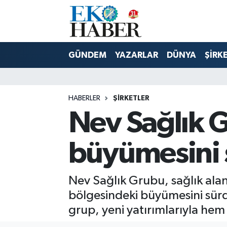
Hava Durumu
GÜNDEM
YAZARLAR
DÜNYA
ŞİRK
Trafik Durumu
Süper Lig Puan Durumu ve Fikstür
HABERLER
ŞIRKETLER
Nev Sağlık G
Tüm Manşetler
Son Dakika Haberleri
büyümesini 
Haber Arşivi
Nev Sağlık Grubu, sağlık ala
bölgesindeki büyümesini sürdü
grup, yeni yatırımlarıyla hem