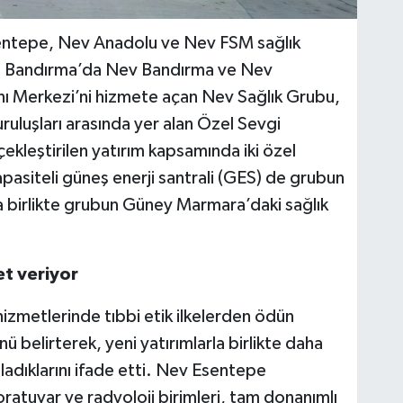
entepe, Nev Anadolu ve Nev FSM sağlık
da Bandırma’da Nev Bandırma ve Nev
ı Merkezi’ni hizmete açan Nev Sağlık Grubu,
kuruluşları arasında yer alan Özel Sevgi
ekleştirilen yatırım kapsamında iki özel
apasiteli güneş enerji santrali (GES) de grubun
la birlikte grubun Güney Marmara’daki sağlık
et veriyor
hizmetlerinde tıbbi etik ilkelerden ödün
 belirterek, yeni yatırımlarla birlikte daha
adıklarını ifade etti. Nev Esentepe
boratuvar ve radyoloji birimleri, tam donanımlı