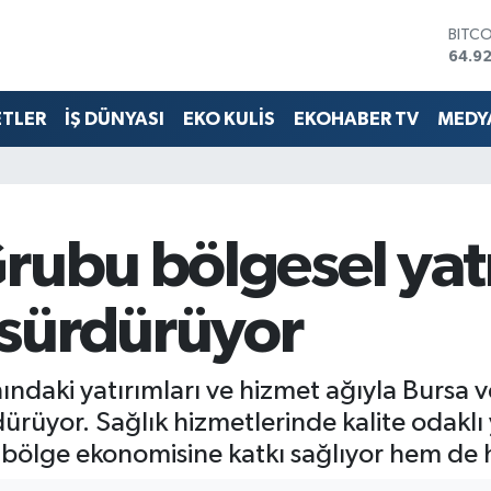
DOLA
47,5
EUR
55,0
ETLER
İŞ DÜNYASI
EKO KULİS
EKOHABER TV
MEDYA
STERL
64,15
GRAM
6508
BİST
13.70
rubu bölgesel yatı
BITC
64.9
sürdürüyor
nındaki yatırımları ve hizmet ağıyla Burs
rüyor. Sağlık hizmetlerinde kalite odaklı 
 bölge ekonomisine katkı sağlıyor hem de hi