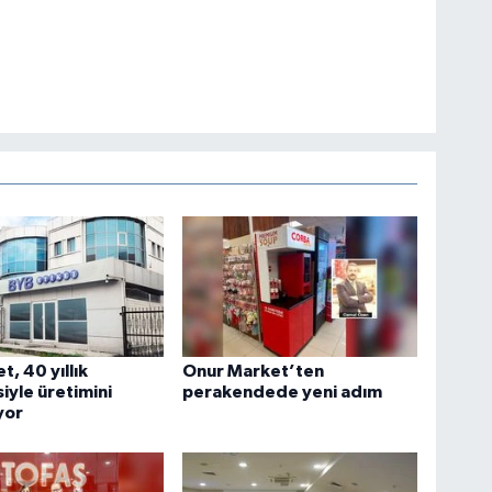
t, 40 yıllık
Onur Market’ten
iyle üretimini
perakendede yeni adım
yor