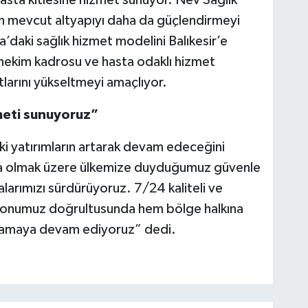
asta kitlesine hizmet sunuyor. Nev Sağlık
an mevcut altyapıyı daha da güçlendirmeyi
’daki sağlık hizmet modelini Balıkesir’e
 hekim kadrosu ve hasta odaklı hizmet
tlarını yükseltmeyi amaçlıyor.
zmeti sunuyoruz”
aki yatırımların artarak devam edeceğini
şta olmak üzere ülkemize duyduğumuz güvenle
malarımızı sürdürüyoruz. 7/24 kaliteli ve
syonumuz doğrultusunda hem bölge halkına
ğlamaya devam ediyoruz” dedi.