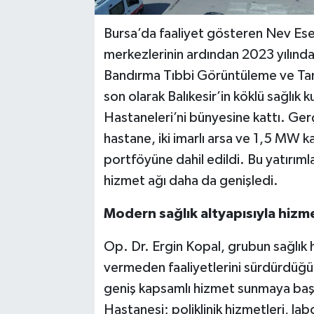
Bursa’da faaliyet gösteren Nev Es
merkezlerinin ardından 2023 yılın
Bandırma Tıbbi Görüntüleme ve Tan
son olarak Balıkesir’in köklü sağlık 
Hastaneleri’ni bünyesine kattı. Gerç
hastane, iki imarlı arsa ve 1,5 MW k
portföyüne dahil edildi. Bu yatırım
hizmet ağı daha da genişledi.
Modern sağlık altyapısıyla hizm
Op. Dr. Ergin Kopal, grubun sağlık 
vermeden faaliyetlerini sürdürdüğünü
geniş kapsamlı hizmet sunmaya başl
Hastanesi; poliklinik hizmetleri, la