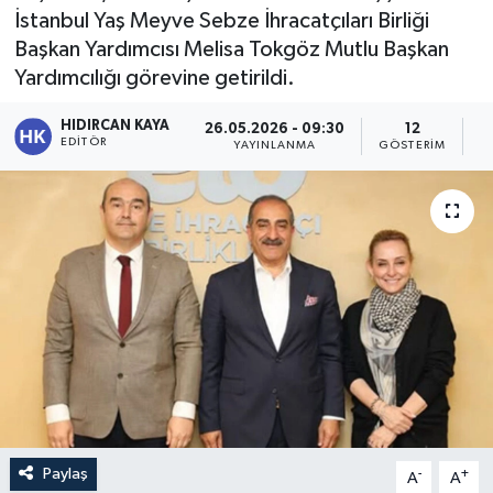
İstanbul Yaş Meyve Sebze İhracatçıları Birliği
Başkan Yardımcısı Melisa Tokgöz Mutlu Başkan
Yardımcılığı görevine getirildi.
HIDIRCAN KAYA
26.05.2026 - 09:30
12
EDITÖR
YAYINLANMA
GÖSTERIM
O
Paylaş
-
+
A
A