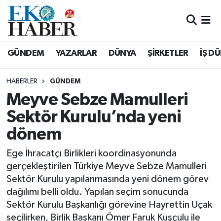
Hava Durumu
GÜNDEM
YAZARLAR
DÜNYA
ŞİRKETLER
İŞ D
Trafik Durumu
HABERLER
GÜNDEM
Süper Lig Puan Durumu ve Fikstür
Meyve Sebze Mamulleri
Sektör Kurulu’nda yeni
Tüm Manşetler
dönem
Son Dakika Haberleri
Ege İhracatçı Birlikleri koordinasyonunda
Haber Arşivi
gerçekleştirilen Türkiye Meyve Sebze Mamulleri
Sektör Kurulu yapılanmasında yeni dönem görev
dağılımı belli oldu. Yapılan seçim sonucunda
Sektör Kurulu Başkanlığı görevine Hayrettin Uçak
seçilirken, Birlik Başkanı Ömer Faruk Kuşçulu ile