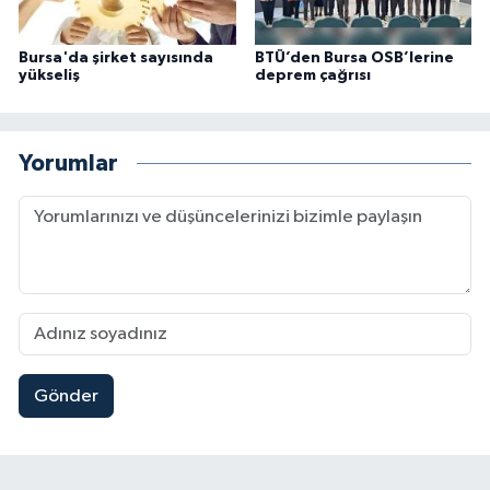
Bursa'da şirket sayısında
BTÜ’den Bursa OSB’lerine
yükseliş
deprem çağrısı
Yorumlar
Gönder