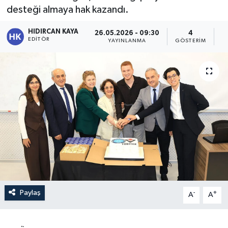
desteği almaya hak kazandı.
HIDIRCAN KAYA
26.05.2026 - 09:30
4
EDITÖR
YAYINLANMA
GÖSTERIM
O
Paylaş
-
+
A
A