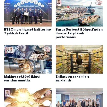
BTSO’nun hizmet kalitesine
Bursa Serbest Bölgesi’nden
7 yıldızlı tescil
ihracatta yüksek
performans
Makine sektörü ikinci
Enflasyon rakamları
yarıdan umutlu
açıklandı