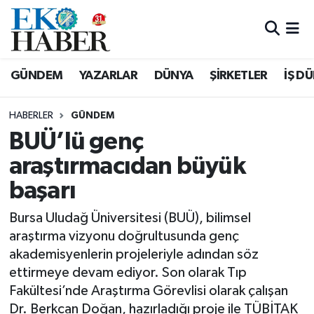
Hava Durumu
GÜNDEM
YAZARLAR
DÜNYA
ŞİRKETLER
İŞ D
Trafik Durumu
HABERLER
GÜNDEM
Süper Lig Puan Durumu ve Fikstür
BUÜ’lü genç
araştırmacıdan büyük
Tüm Manşetler
başarı
Son Dakika Haberleri
Bursa Uludağ Üniversitesi (BUÜ), bilimsel
Haber Arşivi
araştırma vizyonu doğrultusunda genç
akademisyenlerin projeleriyle adından söz
ettirmeye devam ediyor. Son olarak Tıp
Fakültesi’nde Araştırma Görevlisi olarak çalışan
Dr. Berkcan Doğan, hazırladığı proje ile TÜBİTAK