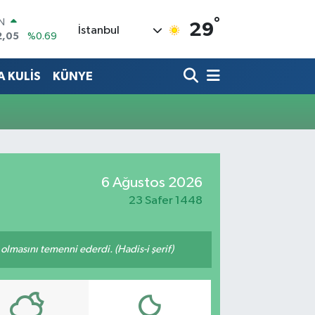
°
IN
29
İstanbul
2,05
%0.69
R
06
%0.06
 KULİS
KÜNYE
50
%0.02
N
98
%0.2
ALTIN
4
%0.32
00
%48
6 Ağustos 2026
23 Safer 1448
lmasını temenni ederdi. (Hadis-i şerif)