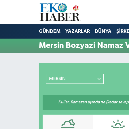
Hava Durumu
GÜNDEM
YAZARLAR
DÜNYA
ŞİRK
Trafik Durumu
Mersin Bozyazi Namaz V
Süper Lig Puan Durumu ve Fikstür
Tüm Manşetler
MERSİN
Son Dakika Haberleri
Haber Arşivi
Kullar, Ramazan ayında ne (kadar sevap