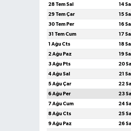
28 Tem Sal
14 S
29 Tem Çar
15 S
30 Tem Per
16 S
31 Tem Cum
17 S
1 Ağu Cts
18 S
2 Ağu Paz
19 S
3 Ağu Pts
20 S
4 Ağu Sal
21 S
5 Ağu Çar
22 S
6 Ağu Per
23 S
7 Ağu Cum
24 S
8 Ağu Cts
25 S
9 Ağu Paz
26 S