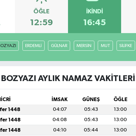
ÖĞLE
İKINDI
2
12:59
16:45
BOZYAZI
ERDEMLİ
GÜLNAR
MERSİN
MUT
SİLİFKE
BOZYAZI AYLIK NAMAZ VAKITLERI
HİCRİ
İMSAK
GÜNEŞ
ÖĞLE
afer 1448
04:07
05:43
13:00
afer 1448
04:08
05:43
13:00
afer 1448
04:10
05:44
13:00