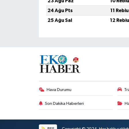
23 Ağu Paz
10 Rebi
24 Ağu Pts
11 Rebi
25 Ağu Sal
12 Rebi
Hava Durumu
Tr
Son Dakika Haberleri
Ha
RSS
Copyright © 2024. Her hakkı saklıdı