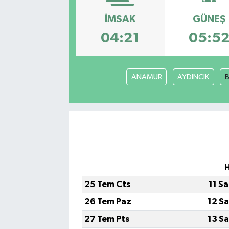
İMSAK
GÜNEŞ
04:21
05:5
ANAMUR
AYDINCIK
25 Tem Cts
11 S
26 Tem Paz
12 S
27 Tem Pts
13 S