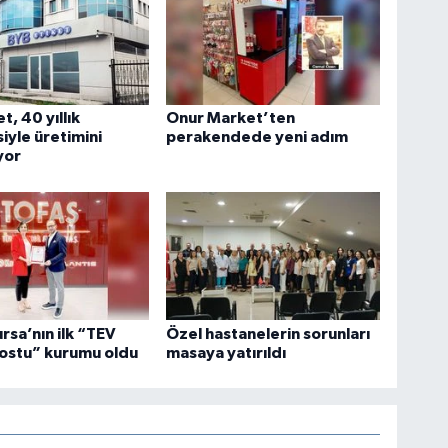
t, 40 yıllık
Onur Market’ten
iyle üretimini
perakendede yeni adım
yor
ursa’nın ilk “TEV
Özel hastanelerin sorunları
ostu” kurumu oldu
masaya yatırıldı