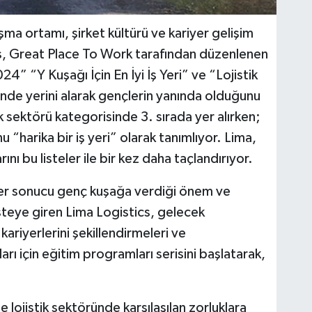
a ortamı, şirket kültürü ve kariyer gelişim
tics, Great Place To Work tarafından düzenlenen
4” “Y Kuşağı İçin En İyi İş Yeri” ve “Lojistik
sinde yerini alarak gençlerin yanında olduğunu
tik sektörü kategorisinde 3. sırada yer alırken;
 “harika bir iş yeri” olarak tanımlıyor. Lima,
nı bu listeler ile bir kez daha taçlandırıyor.
ler sonucu genç kuşağa verdiği önem ve
listeye giren Lima Logistics, gelecek
riyerlerini şekillendirmeleri ve
rı için eğitim programları serisini başlatarak,
 lojistik sektöründe karşılaşılan zorluklara