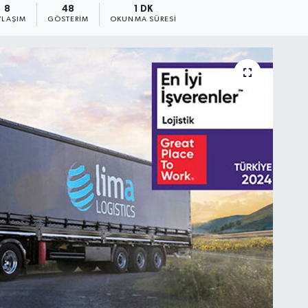
8
48
1 DK
YLAŞIM
GÖSTERIM
OKUNMA SÜRESI