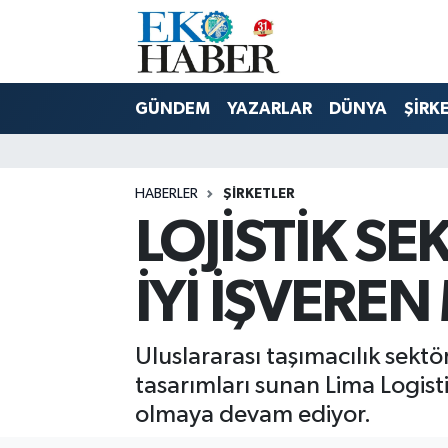
Hava Durumu
GÜNDEM
YAZARLAR
DÜNYA
ŞİRK
Trafik Durumu
Süper Lig Puan Durumu ve Fikstür
HABERLER
ŞIRKETLER
LOJİSTİK S
Tüm Manşetler
Son Dakika Haberleri
İYİ İŞVEREN
Haber Arşivi
Uluslararası taşımacılık sek
tasarımları sunan Lima Logisti
olmaya devam ediyor.