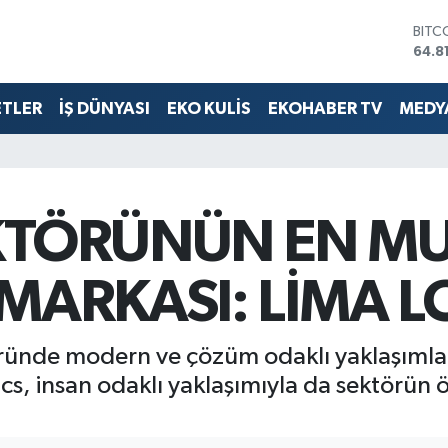
DOL
47,7
EUR
55,2
ETLER
İŞ DÜNYASI
EKO KULİS
EKOHABER TV
MEDYA
STER
64,4
GRAM
6660
BİST
13.7
EKTÖRÜNÜN EN MU
BITC
64.8
 MARKASI: LİMA L
töründe modern ve çözüm odaklı yaklaşımla
cs, insan odaklı yaklaşımıyla da sektörün ö