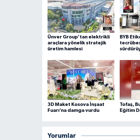
Ünver Group’tan elektrikli
BYB Etike
araçlara yönelik stratejik
tecrübes
üretim hamlesi
sürdürü
3D Maket Kosova İnşaat
Tofaş, B
Fuarı’na damga vurdu
Eğitim D
Yorumlar