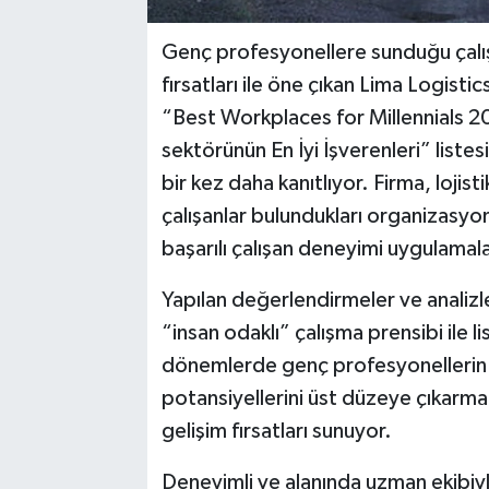
Genç profesyonellere sunduğu çalışm
fırsatları ile öne çıkan Lima Logis
“Best Workplaces for Millennials 202
sektörünün En İyi İşverenleri” liste
bir kez daha kanıtlıyor. Firma, lojis
çalışanlar bulundukları organizasyonu
başarılı çalışan deneyimi uygulamaları
Yapılan değerlendirmeler ve analiz
“insan odaklı” çalışma prensibi ile 
dönemlerde genç profesyonellerin ka
potansiyellerini üst düzeye çıkarmala
gelişim fırsatları sunuyor.
Deneyimli ve alanında uzman ekibiyle