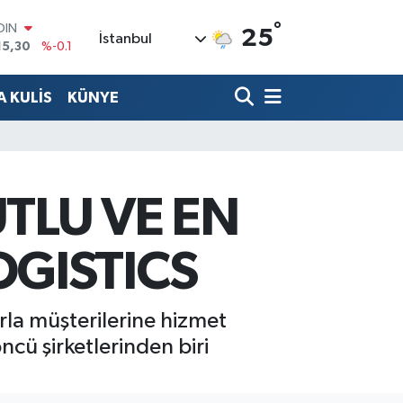
°
AR
25
İstanbul
436
%0.18
O
510
%0.32
 KULİS
KÜNYE
LİN
811
%0.38
 ALTIN
.55
%0
100
79
%-14
TLU VE EN
OIN
15,30
%-0.1
OGISTICS
rla müşterilerine hizmet
ncü şirketlerinden biri