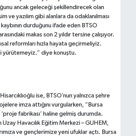
ğunu ancak geleceği şekillendirecek olan
şim ve yazılım gibi alanlara da odaklanılması
n kaybının durduğunu ifade eden BTSO
rasındaki makas son 2 yıldır tersine çalışıyor.
sal reformları hızla hayata geçirmeliyiz.
ci yürütemeyiz.” diye konuştu.
Hisarcıklıoğlu ise, BTSO’nun yalnızca şehre
ojelere imza attığını vurgularken, “Bursa
‘proje fabrikası’ haline gelmiş durumda.
 Uzay Havacılık Eğitim Merkezi – GUHEM,
arımıza ve gençlerimize yeni ufuklar açtı. Bursa