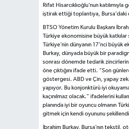
Rifat Hisarcıklıoğlu’nun katılımıyla g
iştirak ettiği toplantıya, Bursa’daki
BTSO Yönetim Kurulu Başkanı İbrahi
Türkiye ekonomisine büyük katkılar 
Türkiye’nin dünyanın 17’nci büyük e
Burkay, dünyada büyük bir paradigm
sonrası dönemde tedarik zincirlerini
öne çıktığını ifade etti. “Son günl
göstergesi. ABD ve Çin, yapay zeka 
yapıyor. Bu konjonktürü iyi okuya
kaçınılmaz olacak.” ifadelerini kull
planında iyi bir oyuncu olmanın Türki
gitmek için kendi oyununu şekillendi
İbrahim Burkay, Bursa’nın tekstil, 