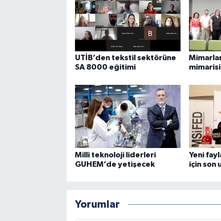
UTİB’den tekstil sektörüne
Mimarla
SA 8000 eğitimi
mimarisi
Milli teknoloji liderleri
Yeni fay
GUHEM’de yetişecek
için son 
Yorumlar