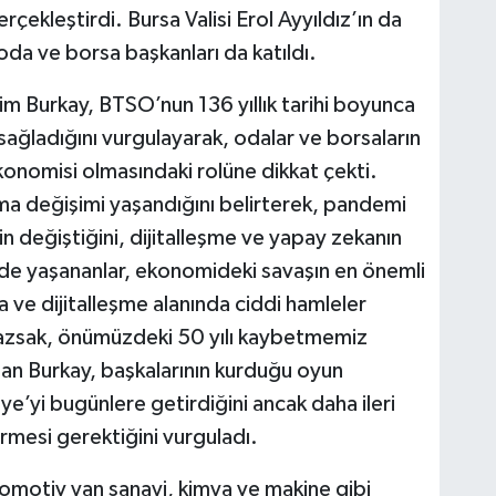
erçekleştirdi. Bursa Valisi Erol Ayyıldız’ın da
 oda ve borsa başkanları da katıldı.
m Burkay, BTSO’nun 136 yıllık tarihi boyunca
sağladığını vurgulayarak, odalar ve borsaların
konomisi olmasındaki rolüne dikkat çekti.
a değişimi yaşandığını belirterek, pandemi
n değiştiğini, dijitalleşme ve yapay zekanın
erde yaşananlar, ekonomideki savaşın en önemli
ve dijitalleşme alanında ciddi hamleler
mazsak, önümüzdeki 50 yılı kaybetmemiz
anan Burkay, başkalarının kurduğu oyun
ye’yi bugünlere getirdiğini ancak daha ileri
rmesi gerektiğini vurguladı.
otomotiv yan sanayi, kimya ve makine gibi