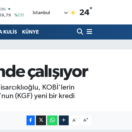
59,79
%1.11
°
AR
24
İstanbul
436
%0.18
O
510
%0.32
 KULİS
KÜNYE
LİN
811
%0.38
 ALTIN
.55
%0.03
100
79
%-14
nde çalışıyor
isarcıklıoğlu, KOBİ’lerin
nun (KGF) yeni bir kredi
-
+
A
A