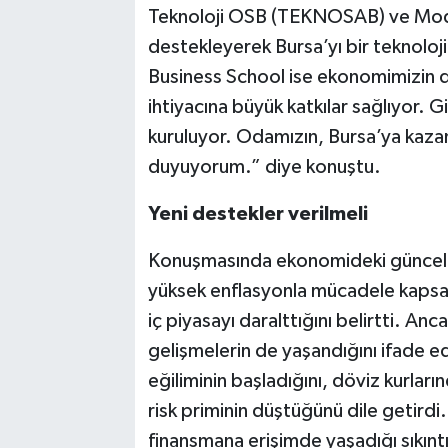
Teknoloji OSB (TEKNOSAB) ve Model 
destekleyerek Bursa’yı bir teknol
Business School ise ekonomimizin dö
ihtiyacına büyük katkılar sağlıyor. G
kuruluyor. Odamızın, Bursa’ya kazan
duyuyorum.” diye konuştu.
Yeni destekler verilmeli
Konuşmasında ekonomideki güncel g
yüksek enflasyonla mücadele kapsam
iç piyasayı daralttığını belirtti. 
gelişmelerin de yaşandığını ifade e
eğiliminin başladığını, döviz kurları
risk priminin düştüğünü dile getird
finansmana erişimde yaşadığı sıkınt