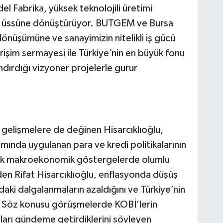
Fabrika, yüksek teknolojili üretimi
oji üssüne dönüştürüyor. BUTGEM ve Bursa
nüşümüne ve sanayimizin nitelikli iş gücü
irişim sermayesi ile Türkiye’nin en büyük fonu
dırdığı vizyoner projelerle gurur
elişmelere de değinen Hisarcıklıoğlu,
ında uygulanan para ve kredi politikalarının
Ancak makroekonomik göstergelerde olumlu
den Rifat Hisarcıklıoğlu, enflasyonda düşüş
ndaki dalgalanmaların azaldığını ve Türkiye’nin
i. Söz konusu görüşmelerde KOBİ’lerin
ıları gündeme getirdiklerini söyleyen