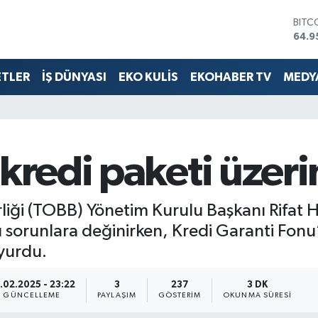
64.9
DOL
47,7
EUR
55,2
ETLER
İŞ DÜNYASI
EKO KULİS
EKOHABER TV
MEDYA
STER
64,4
GRAM
6660
BİST
13.7
kredi paketi üzeri
rliği (TOBB) Yönetim Kurulu Başkanı Rifat H
sorunlara değinirken, Kredi Garanti Fonu’
uyurdu.
.02.2025 - 23:22
3
237
3 DK
GÜNCELLEME
PAYLAŞIM
GÖSTERIM
OKUNMA SÜRESI