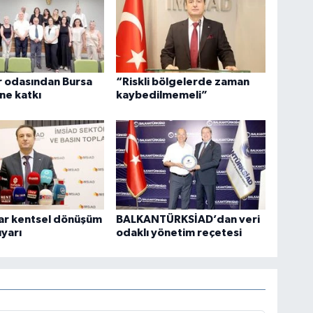
r odasından Bursa
“Riskli bölgelerde zaman
ne katkı
kaybedilmemeli”
lar kentsel dönüşüm
BALKANTÜRKSİAD’dan veri
uyarı
odaklı yönetim reçetesi