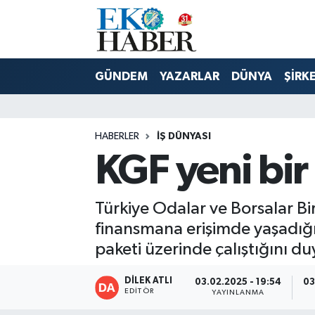
Hava Durumu
GÜNDEM
YAZARLAR
DÜNYA
ŞİRK
Trafik Durumu
Süper Lig Puan Durumu ve Fikstür
HABERLER
İŞ DÜNYASI
KGF yeni bir 
Tüm Manşetler
Son Dakika Haberleri
Türkiye Odalar ve Borsalar Bi
finansmana erişimde yaşadığı 
Haber Arşivi
paketi üzerinde çalıştığını d
DİLEK ATLI
03.02.2025 - 19:54
03
EDITÖR
YAYINLANMA