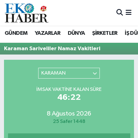
Hava Durumu
GÜNDEM
YAZARLAR
DÜNYA
ŞİRKETLER
İŞ D
Trafik Durumu
Karaman Sariveliler Namaz Vakitleri
Süper Lig Puan Durumu ve Fikstür
Tüm Manşetler
KARAMAN
Son Dakika Haberleri
İMSAK VAKTINE KALAN SÜRE
46:22
Haber Arşivi
8 Ağustos 2026
25 Safer 1448