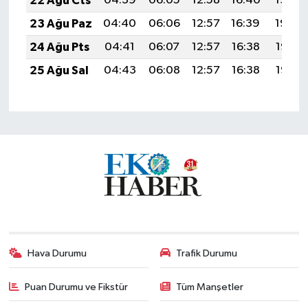
22 Ağu Cts
04:39
06:05
12:58
16:40
19:40
23 Ağu Paz
04:40
06:06
12:57
16:39
19:39
24 Ağu Pts
04:41
06:07
12:57
16:38
19:37
25 Ağu Sal
04:43
06:08
12:57
16:38
19:36
Hava Durumu
Trafik Durumu
Puan Durumu ve Fikstür
Tüm Manşetler