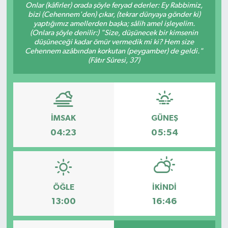
Onlar (kâfirler) orada şöyle feryad ederler: Ey Rabbimiz,
bizi (Cehennem'den) çıkar, (tekrar dünyaya gönder ki)
yaptığımız amellerden başka; sâlih amel işleyelim.
(Onlara şöyle denilir:) "Size, düşünecek bir kimsenin
düşüneceği kadar ömür vermedik mi ki? Hem size
Cehennem azâbından korkutan (peygamber) de geldi."
(Fâtır Sûresi, 37)
İMSAK
GÜNEŞ
04:23
05:54
ÖĞLE
İKINDI
13:00
16:46