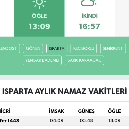
ÖĞLE
İKINDI
9
13:09
16:57
LENDOST
GÖNEN
ISPARTA
KEÇİBORLU
SENİRKENT
YENİSAR BADEMLİ
ŞARKİ KARAAĞAÇ
ISPARTA AYLIK NAMAZ VAKITLERI
HİCRİ
İMSAK
GÜNEŞ
ÖĞLE
afer 1448
04:09
05:48
13:09