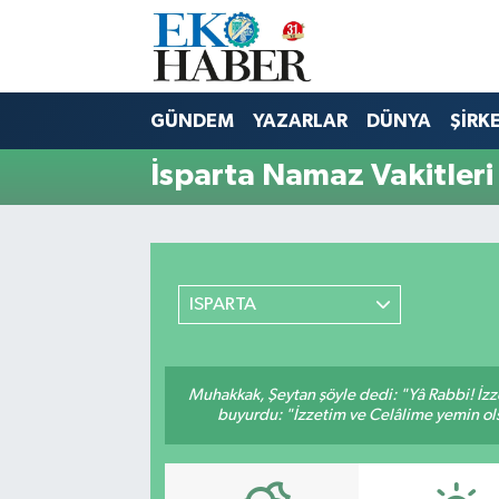
Hava Durumu
GÜNDEM
YAZARLAR
DÜNYA
ŞİRK
Trafik Durumu
İsparta Namaz Vakitleri
Süper Lig Puan Durumu ve Fikstür
Tüm Manşetler
ISPARTA
Son Dakika Haberleri
Haber Arşivi
Muhakkak, Şeytan şöyle dedi: "Yâ Rabbi! İzze
buyurdu: "İzzetim ve Celâlime yemin ols