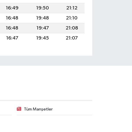
16:49
19:50
21:12
16:48
19:48
21:10
16:48
19:47
21:08
16:47
19:45
21:07
Tüm Manşetler