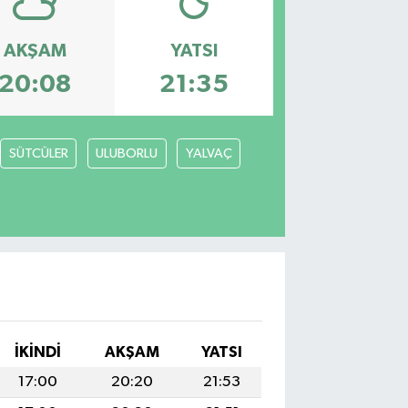
AKŞAM
YATSI
20:08
21:35
SÜTCÜLER
ULUBORLU
YALVAÇ
İKINDI
AKŞAM
YATSI
17:00
20:20
21:53