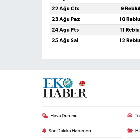
22 Ağu Cts
9 Rebiu
23 Ağu Paz
10 Rebi
24 Ağu Pts
11 Rebi
25 Ağu Sal
12 Rebi
Hava Durumu
Tr
Son Dakika Haberleri
Ha