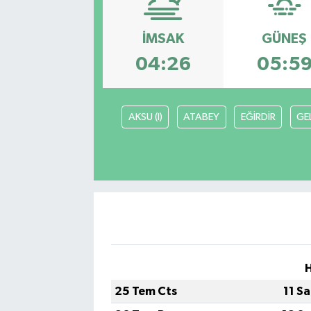
İMSAK
GÜNEŞ
04:26
05:5
AKSU (I)
ATABEY
EĞİRDİR
GE
25 Tem Cts
11 S