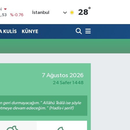
°
IN
28
İstanbul
,53
%-0.76
R
69
%0.17
 KULİS
KÜNYE
65
%0.01
N
7
%0.02
ALTIN
1
%1.44
0
%64
7 Ağustos 2026
24 Safer 1448
an geri durmayacağım." Allâhü Teâlâ ise şöyle
fetmeye devam edeceğim." (Hadis-i şerif)