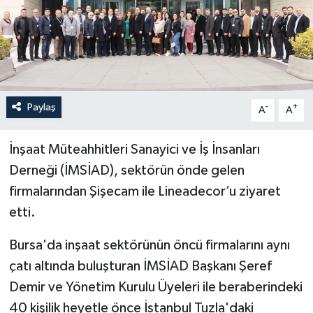
Paylaş
-
+
A
A
İnşaat Müteahhitleri Sanayici ve İş İnsanları
Derneği (İMSİAD), sektörün önde gelen
firmalarından Şişecam ile Lineadecor’u ziyaret
etti.
Bursa'da inşaat sektörünün öncü firmalarını aynı
çatı altında buluşturan İMSİAD Başkanı Şeref
Demir ve Yönetim Kurulu Üyeleri ile beraberindeki
40 kişilik heyetle önce İstanbul Tuzla'daki