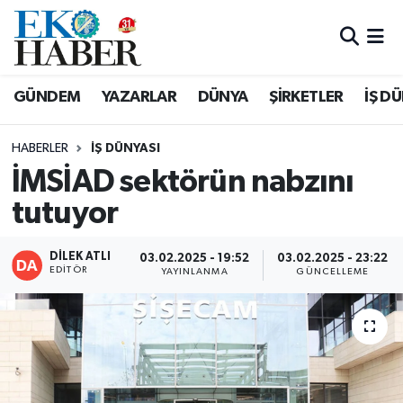
Hava Durumu
GÜNDEM
YAZARLAR
DÜNYA
ŞİRKETLER
İŞ D
Trafik Durumu
HABERLER
İŞ DÜNYASI
Süper Lig Puan Durumu ve Fikstür
İMSİAD sektörün nabzını
tutuyor
Tüm Manşetler
Son Dakika Haberleri
DİLEK ATLI
03.02.2025 - 19:52
03.02.2025 - 23:22
EDITÖR
YAYINLANMA
GÜNCELLEME
Haber Arşivi