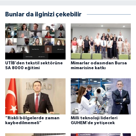
Bunlar da ilginizi çekebilir
UTİB’den tekstil sektörüne
Mimarlar odasından Bursa
SA 8000 eğitimi
mimarisine katkı
“Riskli bölgelerde zaman
Milli teknoloji liderleri
kaybedilmemeli”
GUHEM’de yetişecek