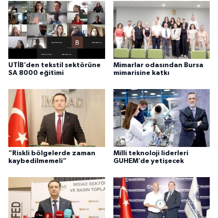
UTİB’den tekstil sektörüne
Mimarlar odasından Bursa
SA 8000 eğitimi
mimarisine katkı
“Riskli bölgelerde zaman
Milli teknoloji liderleri
kaybedilmemeli”
GUHEM’de yetişecek