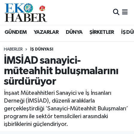
Hava Durumu
GÜNDEM
YAZARLAR
DÜNYA
ŞİRKETLER
İŞ D
Trafik Durumu
HABERLER
İŞ DÜNYASI
Süper Lig Puan Durumu ve Fikstür
İMSİAD sanayici-
müteahhit buluşmalarını
Tüm Manşetler
sürdürüyor
Son Dakika Haberleri
İnşaat Müteahhitleri Sanayici ve İş İnsanları
Haber Arşivi
Derneği (İMSİAD), düzenli aralıklarla
gerçekleştirdiği ‘Sanayici-Müteahhit Buluşmaları’
programı ile sektör temsilcileri arasındaki
işbirliklerini güçlendiriyor.