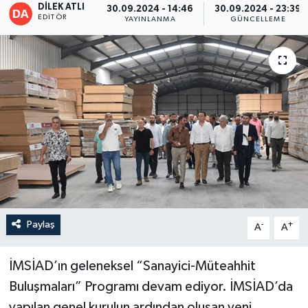
DİLEK ATLI
30.09.2024 - 14:46
30.09.2024 - 23:39
EDITÖR
YAYINLANMA
GÜNCELLEME
Paylaş
-
+
A
A
İMSİAD’ın geleneksel “Sanayici-Müteahhit
Buluşmaları” Programı devam ediyor. İMSİAD’da
yapılan genel kurulun ardından oluşan yeni