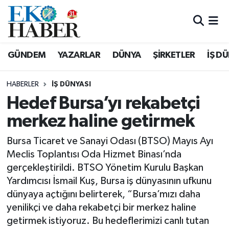
Hava Durumu
GÜNDEM
YAZARLAR
DÜNYA
ŞİRKETLER
İŞ D
Trafik Durumu
HABERLER
İŞ DÜNYASI
Süper Lig Puan Durumu ve Fikstür
Hedef Bursa’yı rekabetçi
merkez haline getirmek
Tüm Manşetler
Bursa Ticaret ve Sanayi Odası (BTSO) Mayıs Ayı
Son Dakika Haberleri
Meclis Toplantısı Oda Hizmet Binası’nda
gerçekleştirildi. BTSO Yönetim Kurulu Başkan
Haber Arşivi
Yardımcısı İsmail Kuş, Bursa iş dünyasının ufkunu
dünyaya açtığını belirterek, “Bursa’mızı daha
yenilikçi ve daha rekabetçi bir merkez haline
getirmek istiyoruz. Bu hedeflerimizi canlı tutan