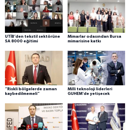
UTİB’den tekstil sektörüne
Mimarlar odasından Bursa
SA 8000 eğitimi
mimarisine katkı
“Riskli bölgelerde zaman
Milli teknoloji liderleri
kaybedilmemeli”
GUHEM’de yetişecek