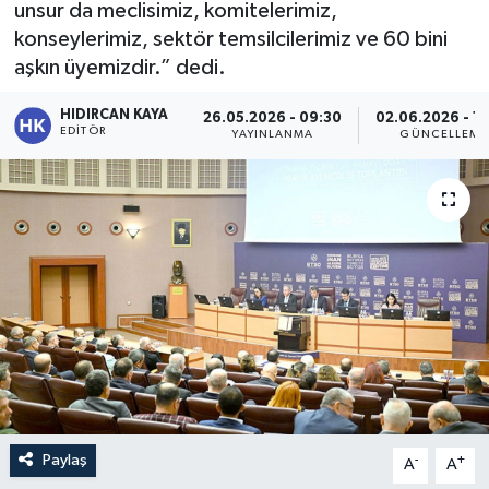
unsur da meclisimiz, komitelerimiz,
konseylerimiz, sektör temsilcilerimiz ve 60 bini
aşkın üyemizdir.” dedi.
HIDIRCAN KAYA
26.05.2026 - 09:30
02.06.2026 - 1
EDITÖR
YAYINLANMA
GÜNCELLEME
Paylaş
-
+
A
A