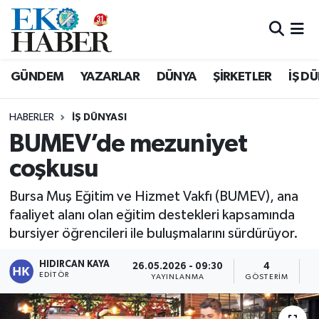
Hava Durumu
GÜNDEM
YAZARLAR
DÜNYA
ŞİRKETLER
İŞ D
Trafik Durumu
HABERLER
İŞ DÜNYASI
Süper Lig Puan Durumu ve Fikstür
BUMEV’de mezuniyet
coşkusu
Tüm Manşetler
Bursa Muş Eğitim ve Hizmet Vakfı (BUMEV), ana
Son Dakika Haberleri
faaliyet alanı olan eğitim destekleri kapsamında
bursiyer öğrencileri ile buluşmalarını sürdürüyor.
Haber Arşivi
HIDIRCAN KAYA
26.05.2026 - 09:30
4
EDITÖR
YAYINLANMA
GÖSTERIM
O