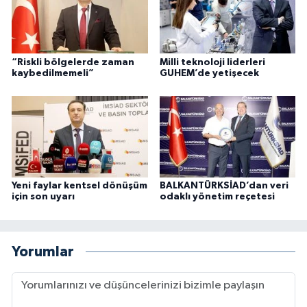
“Riskli bölgelerde zaman
Milli teknoloji liderleri
kaybedilmemeli”
GUHEM’de yetişecek
Yeni faylar kentsel dönüşüm
BALKANTÜRKSİAD’dan veri
için son uyarı
odaklı yönetim reçetesi
Yorumlar