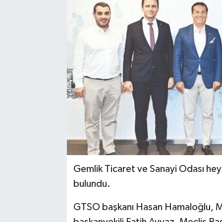
Gemlik Ticaret ve Sanayi Odası heye
bulundu.
GTSO başkanı Hasan Hamaloğlu, Me
başkanvekili Fatih Ayvaz, Meclis Baş