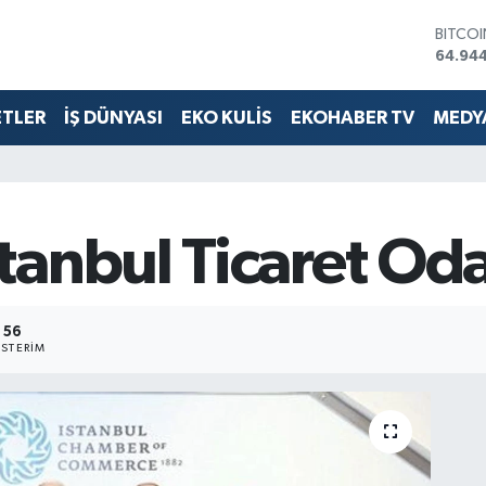
BITCO
64.94
DOLA
47,74
EURO
ETLER
İŞ DÜNYASI
EKO KULİS
EKOHABER TV
MEDYA
55,25
STERLİ
64,481
GRAM 
6660.
BİST1
anbul Ticaret Oda
13.779
56
STERIM