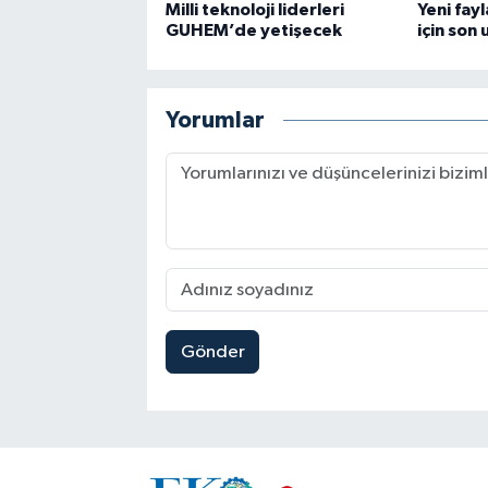
Milli teknoloji liderleri
Yeni fay
GUHEM’de yetişecek
için son 
Yorumlar
Gönder