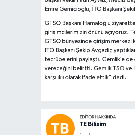
Emre Gemicioğlu, İTO Başkanı Şekib A
GTSO Başkanı Hamaloğlu ziyarette, 
girişimcilerimizin önünü açıyoruz. Tek
GTSO bünyesinde girişim merkezi ku
İTO Baş­kanı Şekip Avgadiç yaptıklar
tecrübelerini paylaştı. Gemlik’e de g
vereceğini belirtti. Gemlik TSO ve İ
karşılıklı olarak ifade ettik” dedi.
EDITÖR HAKKINDA
TE Bilisim