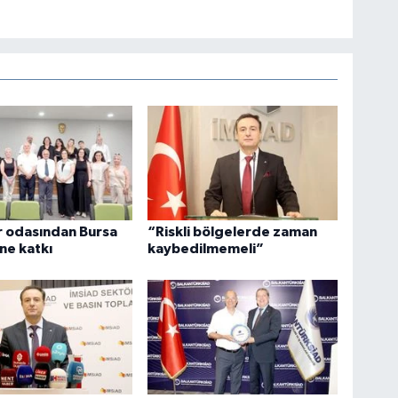
r odasından Bursa
“Riskli bölgelerde zaman
ne katkı
kaybedilmemeli”