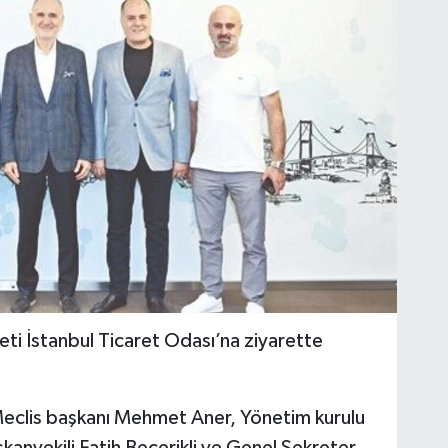
ti İstanbul Ticaret Odası’na ziyarette
clis başkanı Mehmet Aner, Yönetim kurulu
kanvekili Fatih Becerikli ve Genel Sekreter