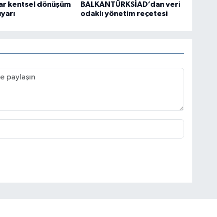
lar kentsel dönüşüm
BALKANTÜRKSİAD’dan veri
uyarı
odaklı yönetim reçetesi