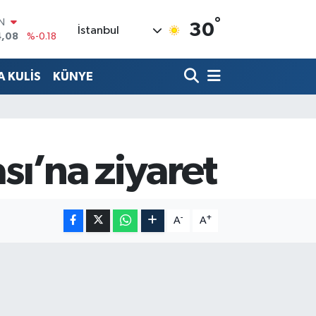
IN
°
30
4,08
%-0.18
İstanbul
R
36
%0.18
 KULİS
KÜNYE
10
%0.32
N
1
%0.38
ALTIN
55
%0.03
00
sı’na ziyaret
%-14
-
+
A
A