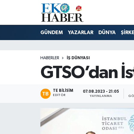
Hava Durumu
GÜNDEM
YAZARLAR
DÜNYA
ŞİRK
Trafik Durumu
Süper Lig Puan Durumu ve Fikstür
HABERLER
İŞ DÜNYASI
GTSO’dan İst
Tüm Manşetler
Son Dakika Haberleri
TE BILISIM
07.08.2023 - 21:05
EDITÖR
YAYINLANMA
GÖ
Haber Arşivi