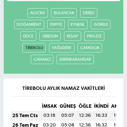
ALUCRA
BULANCAK
DERELİ
DOĞANKENT
ESPİYE
EYNESİL
GÖRELE
GÜCE
GİRESUN
KEŞAP
PİRAZİZ
TİREBOLU
YAĞLIDERE
ÇAMOLUK
ÇANAKÇI
ŞEBİNKARAHİSAR
TİREBOLU AYLIK NAMAZ VAKITLERI
İMSAK
GÜNEŞ
ÖĞLE
İKINDI
AKŞA
25 Tem Cts
03:18
05:07
12:36
16:33
19:56
26 Tem Paz
03:20
05:08
12:36
16:32
19:55