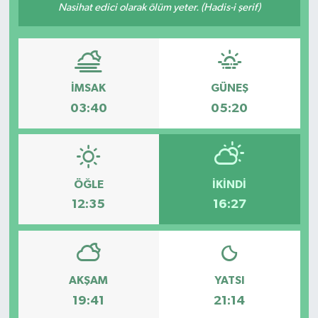
Nasihat edici olarak ölüm yeter. (Hadis-i şerif)
İMSAK
GÜNEŞ
03:40
05:20
ÖĞLE
İKINDI
12:35
16:27
AKŞAM
YATSI
19:41
21:14