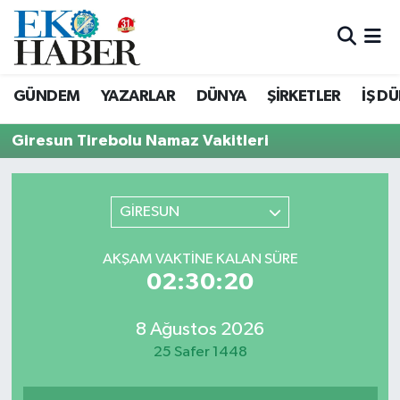
Hava Durumu
GÜNDEM
YAZARLAR
DÜNYA
ŞİRKETLER
İŞ D
Trafik Durumu
Giresun Tirebolu Namaz Vakitleri
Süper Lig Puan Durumu ve Fikstür
Tüm Manşetler
GİRESUN
Son Dakika Haberleri
AKŞAM VAKTINE KALAN SÜRE
02:30:20
Haber Arşivi
8 Ağustos 2026
25 Safer 1448