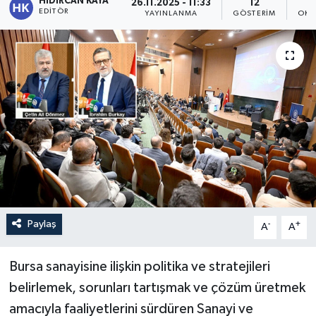
HIDIRCAN KAYA
26.11.2025 - 11:33
12
EDITÖR
YAYINLANMA
GÖSTERIM
OKU
Paylaş
-
+
A
A
Bursa sanayisine ilişkin politika ve stratejileri
belirlemek, sorunları tartışmak ve çözüm üretmek
amacıyla faaliyetlerini sürdüren Sanayi ve