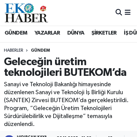
Hava Durumu
GÜNDEM
YAZARLAR
DÜNYA
ŞİRKETLER
İŞ D
Trafik Durumu
HABERLER
GÜNDEM
Süper Lig Puan Durumu ve Fikstür
Geleceğin üretim
teknolojileri BUTEKOM’da
Tüm Manşetler
Sanayi ve Teknoloji Bakanlığı himayesinde
Son Dakika Haberleri
düzenlenen Sanayi ve Teknoloji İş Birliği Kurulu
(SANTEK) Zirvesi BUTEKOM’da gerçekleştirildi.
Haber Arşivi
Program, “Geleceğin Üretim Teknolojileri
Sürdürülebilirlik ve Dijitalleşme” temasıyla
düzenlendi.