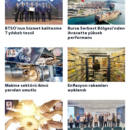
BTSO’nun hizmet kalitesine
Bursa Serbest Bölgesi’nden
7 yıldızlı tescil
ihracatta yüksek
performans
Makine sektörü ikinci
Enflasyon rakamları
yarıdan umutlu
açıklandı