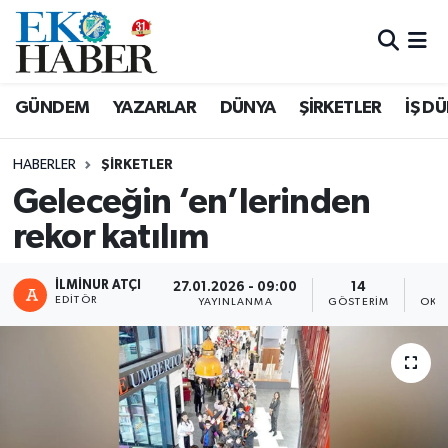
Hava Durumu
GÜNDEM
YAZARLAR
DÜNYA
ŞİRKETLER
İŞ D
Trafik Durumu
HABERLER
ŞIRKETLER
Süper Lig Puan Durumu ve Fikstür
Geleceğin ‘en’lerinden
rekor katılım
Tüm Manşetler
Son Dakika Haberleri
İLMINUR ATÇI
27.01.2026 - 09:00
14
EDITÖR
YAYINLANMA
GÖSTERIM
OKU
Haber Arşivi