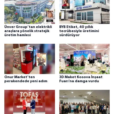
Ünver Group’tan elektrikli
BYB Etiket, 40 yıllık
araçlara yönelik stratejik
tecrübesiyle üretimini
üretim hamlesi
sürdürüyor
Onur Market’ten
3D Maket Kosova İnşaat
perakendede yeni adım
Fuarı’na damga vurdu