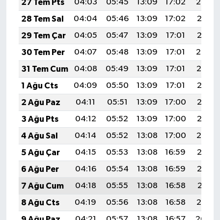
27 Tem Pts
04:03
05:45
13:09
17:02
20:22
28 Tem Sal
04:04
05:46
13:09
17:02
20:21
29 Tem Çar
04:05
05:47
13:09
17:01
20:21
30 Tem Per
04:07
05:48
13:09
17:01
20:20
31 Tem Cum
04:08
05:49
13:09
17:01
20:19
1 Ağu Cts
04:09
05:50
13:09
17:01
20:18
2 Ağu Paz
04:11
05:51
13:09
17:00
20:17
3 Ağu Pts
04:12
05:52
13:09
17:00
20:16
4 Ağu Sal
04:14
05:52
13:08
17:00
20:14
5 Ağu Çar
04:15
05:53
13:08
16:59
20:13
6 Ağu Per
04:16
05:54
13:08
16:59
20:12
7 Ağu Cum
04:18
05:55
13:08
16:58
20:11
8 Ağu Cts
04:19
05:56
13:08
16:58
20:10
9 Ağu Paz
04:21
05:57
13:08
16:57
20:09