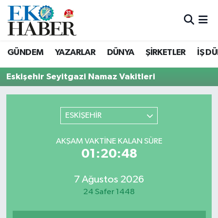
Hava Durumu
GÜNDEM
YAZARLAR
DÜNYA
ŞİRKETLER
İŞ D
Trafik Durumu
Eskişehir Seyitgazi Namaz Vakitleri
Süper Lig Puan Durumu ve Fikstür
Tüm Manşetler
ESKİŞEHİR
Son Dakika Haberleri
AKŞAM VAKTINE KALAN SÜRE
01:20:48
Haber Arşivi
7 Ağustos 2026
24 Safer 1448