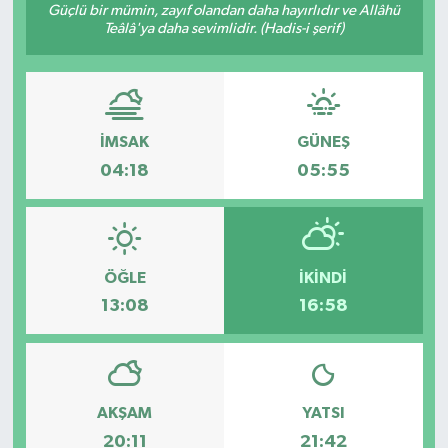
Güçlü bir mümin, zayıf olandan daha hayırlıdır ve Allâhü
Teâlâ'ya daha sevimlidir. (Hadis-i şerif)
İMSAK
GÜNEŞ
04:18
05:55
ÖĞLE
İKINDI
13:08
16:58
AKŞAM
YATSI
20:11
21:42