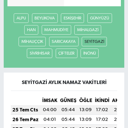
ALPU
BEYLİKOVA
ESKİŞEHİR
GÜNYÜZÜ
HAN
MAHMUDİYE
MİHALGAZİ
MİHALIÇÇIK
SARICAKAYA
SEYİTGAZİ
SİVRİHİSAR
ÇİFTELER
İNÖNÜ
SEYİTGAZİ AYLIK NAMAZ VAKITLERI
İMSAK
GÜNEŞ
ÖĞLE
İKINDI
AKŞA
25 Tem Cts
04:00
05:44
13:09
17:02
20:24
26 Tem Paz
04:01
05:44
13:09
17:02
20:23