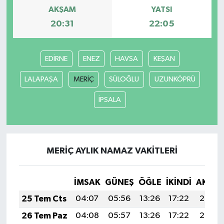
AKŞAM
YATSI
20:31
22:05
EDİRNE
ENEZ
HAVSA
KEŞAN
LALAPAŞA
MERİÇ
SÜLOĞLU
UZUNKÖPRÜ
İPSALA
MERİÇ AYLIK NAMAZ VAKITLERI
İMSAK
GÜNEŞ
ÖĞLE
İKINDI
AKŞA
25 Tem Cts
04:07
05:56
13:26
17:22
20:46
26 Tem Paz
04:08
05:57
13:26
17:22
20:45