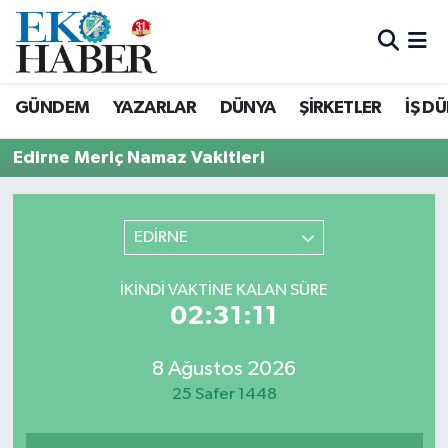
Hava Durumu
GÜNDEM
YAZARLAR
DÜNYA
ŞİRKETLER
İŞ D
Trafik Durumu
Edirne Meriç Namaz Vakitleri
Süper Lig Puan Durumu ve Fikstür
Tüm Manşetler
EDİRNE
Son Dakika Haberleri
İKINDI VAKTINE KALAN SÜRE
02:31:11
Haber Arşivi
8 Ağustos 2026
25 Safer 1448