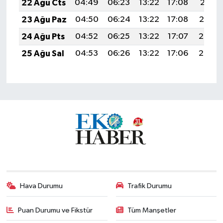
22 Ağu Cts
04:49
06:23
13:22
17:08
20:11
23 Ağu Paz
04:50
06:24
13:22
17:08
20:10
24 Ağu Pts
04:52
06:25
13:22
17:07
20:08
25 Ağu Sal
04:53
06:26
13:22
17:06
20:07
Hava Durumu
Trafik Durumu
Puan Durumu ve Fikstür
Tüm Manşetler