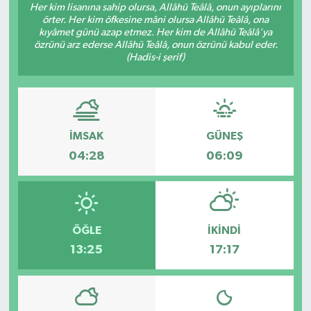
Her kim lisanına sahip olursa, Allâhü Teâlâ, onun ayıplarını
örter. Her kim öfkesine mâni olursa Allâhü Teâlâ, ona
kıyâmet günü azap etmez. Her kim de Allâhü Teâlâ'ya
özrünü arz ederse Allâhü Teâlâ, onun özrünü kabul eder.
(Hadis-i şerif)
İMSAK
GÜNEŞ
04:28
06:09
ÖĞLE
İKINDI
13:25
17:17