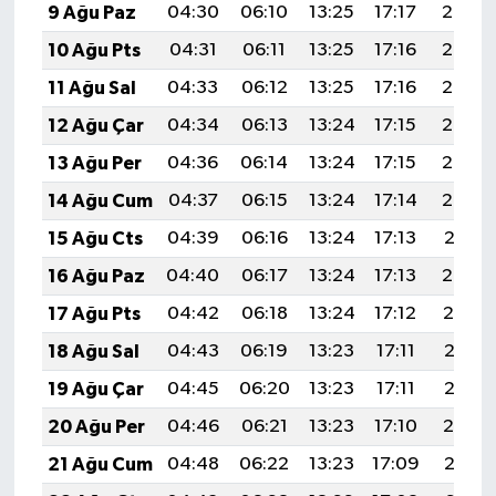
9 Ağu Paz
04:30
06:10
13:25
17:17
20:29
10 Ağu Pts
04:31
06:11
13:25
17:16
20:28
11 Ağu Sal
04:33
06:12
13:25
17:16
20:27
12 Ağu Çar
04:34
06:13
13:24
17:15
20:26
13 Ağu Per
04:36
06:14
13:24
17:15
20:24
14 Ağu Cum
04:37
06:15
13:24
17:14
20:23
15 Ağu Cts
04:39
06:16
13:24
17:13
20:21
16 Ağu Paz
04:40
06:17
13:24
17:13
20:20
17 Ağu Pts
04:42
06:18
13:24
17:12
20:19
18 Ağu Sal
04:43
06:19
13:23
17:11
20:17
19 Ağu Çar
04:45
06:20
13:23
17:11
20:16
20 Ağu Per
04:46
06:21
13:23
17:10
20:14
21 Ağu Cum
04:48
06:22
13:23
17:09
20:13