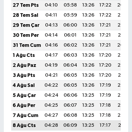
27 Tem Pts
04:10
05:58
13:26
17:22
20:44
28 Tem Sal
04:11
05:59
13:26
17:22
20:43
29 Tem Çar
04:13
06:00
13:26
17:21
20:42
30 Tem Per
04:14
06:01
13:26
17:21
20:41
31 Tem Cum
04:16
06:02
13:26
17:21
20:40
1 Ağu Cts
04:17
06:03
13:26
17:20
20:39
2 Ağu Paz
04:19
06:04
13:26
17:20
20:38
3 Ağu Pts
04:21
06:05
13:26
17:20
20:37
4 Ağu Sal
04:22
06:05
13:26
17:19
20:36
5 Ağu Çar
04:24
06:06
13:25
17:19
20:34
6 Ağu Per
04:25
06:07
13:25
17:18
20:33
7 Ağu Cum
04:27
06:08
13:25
17:18
20:32
8 Ağu Cts
04:28
06:09
13:25
17:17
20:31