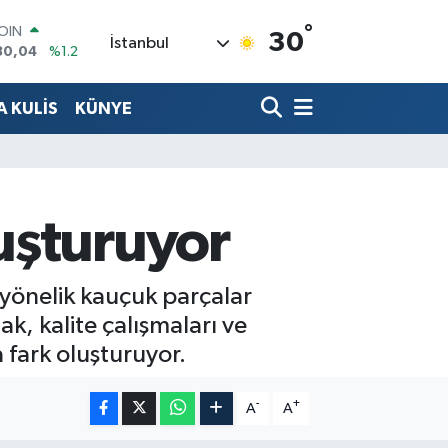
COIN
30,04
%1.2
°
30
İstanbul
AR
7106
%0.17
O
652
%0.27
 KULİS
KÜNYE
LİN
4046
%0.35
M ALTIN
.49
%2.12
100
uşturuyor
73
%-19
yönelik kauçuk parçalar
k, kalite çalışmaları ve
a fark oluşturuyor.
-
+
A
A