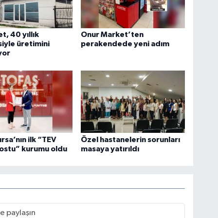
t, 40 yıllık
Onur Market’ten
iyle üretimini
perakendede yeni adım
yor
ursa’nın ilk “TEV
Özel hastanelerin sorunları
ostu” kurumu oldu
masaya yatırıldı