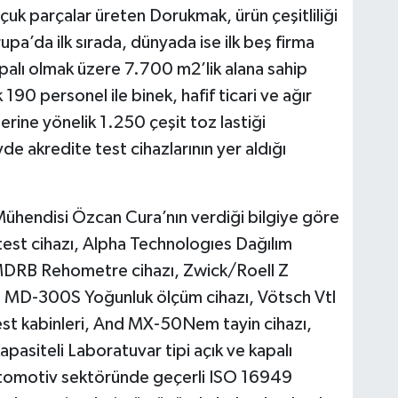
uçuk parçalar üreten Dorukmak, ürün çeşitliliği
upa’da ilk sırada, dünyada ise ilk beş firma
palı olmak üzere 7.700 m2’lik alana sahip
 190 personel ile binek, hafif ticari ve ağır
erine yönelik 1.250 çeşit toz lastiği
yde akredite test cihazlarının yer aldığı
ühendisi Özcan Cura’nın verdiği bilgiye göre
st cihazı, Alpha Technologıes Dağılım
MDRB Rehometre cihazı, Zwick/Roell Z
 MD-300S Yoğunluk ölçüm cihazı, Vötsch Vtl
st kabinleri, And MX-50Nem tayin cihazı,
kapasiteli Laboratuvar tipi açık ve kapalı
Otomotiv sektöründe geçerli ISO 16949