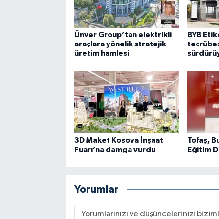
Ünver Group’tan elektrikli
BYB Etike
araçlara yönelik stratejik
tecrübes
üretim hamlesi
sürdürü
3D Maket Kosova İnşaat
Tofaş, B
Fuarı’na damga vurdu
Eğitim D
Yorumlar