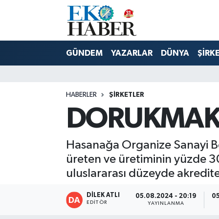
Hava Durumu
GÜNDEM
YAZARLAR
DÜNYA
ŞİRK
Trafik Durumu
Süper Lig Puan Durumu ve Fikstür
HABERLER
ŞIRKETLER
DORUKMAK ka
Tüm Manşetler
Son Dakika Haberleri
Hasanağa Organize Sanayi Böl
üreten ve üretiminin yüzde 30
Haber Arşivi
uluslararası düzeyde akredite 
DİLEK ATLI
05.08.2024 - 20:19
05
EDITÖR
YAYINLANMA