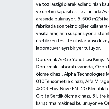
ve toz lastiği olarak adlandırılan ka
ve üretim kapasitesi ile alanında Avr
arasında bulunuyor. 5.500 m2’si ka
fabrikada son teknolojiler kullanarak
vasıta araçların süspansiyon sisteml
üretilirken tesiste uluslararası düze
laboratuvar ayrı bir yer tutuyor.
Dorukmak Ar-Ge Yöneticisi Kimya M
Dorukmak Laboratuvarında, Ozon te
ölçme cihazı, Alpha Technologıes 
010Tensometre cihazı, Alfa Mirage
4003 Etüv Nüve FN 120 Klimatik te
Gıbıte Sertlik ölçme cihazı, 5 Litre 
karıştırma makinesi bulunuyor ve 