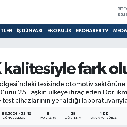
BIT
65.1
DOL
47,
EUR
55,1
ETLER
İŞ DÜNYASI
EKO KULİS
EKOHABER TV
MEDYA
STER
64,
GRA
6618
BİST
litesiyle fark ol
13.7
gesi’ndeki tesisinde otomotiv sektörüne 
’unu 25’i aşkın ülkeye ihraç eden Dorukma
test cihazlarının yer aldığı laboratuvarıyl
.08.2024 - 23:45
8
39
1 DK
GÜNCELLEME
PAYLAŞIM
GÖSTERIM
OKUNMA SÜRESI