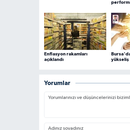
perform
Enflasyon rakamları
Bursa'da
açıklandı
yükseliş
Yorumlar