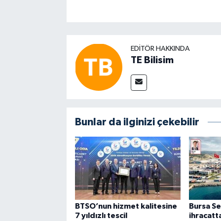
EDITÖR HAKKINDA
TE Bilisim
Bunlar da ilginizi çekebilir
BTSO’nun hizmet kalitesine
Bursa Se
7 yıldızlı tescil
ihracatt