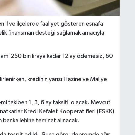
il ve ilçelerde faaliyet gösteren esnafa
nelik finansman desteği sağlamak amacıyla
zami 250 bin liraya kadar 12 ay ödemesiz, 60
irlenirken, kredinin yarısı Hazine ve Maliye
 takiben 1, 3, 6 ay taksitli olacak. Mevcut
anatkarlar Kredi Kefalet Kooperatifleri (ESKK)
in banka lehine teminat alınacak.
ı da tespit edildi. Buna göre, depremde ağır