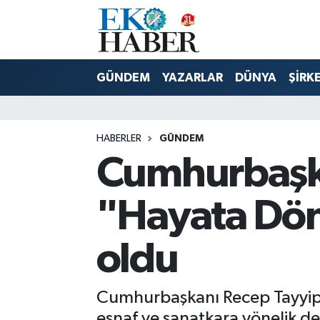
Hava Durumu
GÜNDEM
YAZARLAR
DÜNYA
ŞİRK
Trafik Durumu
Süper Lig Puan Durumu ve Fikstür
HABERLER
GÜNDEM
Cumhurbaşk
Tüm Manşetler
Son Dakika Haberleri
"Hayata Dönü
Haber Arşivi
oldu
Cumhurbaşkanı Recep Tayyip 
esnaf ve sanatkara yönelik des