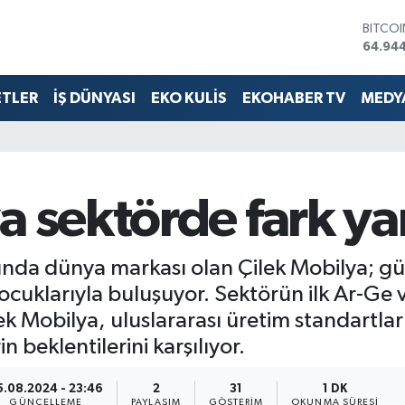
BITCO
64.94
DOLA
47,74
EURO
ETLER
İŞ DÜNYASI
EKO KULİS
EKOHABER TV
MEDYA
55,25
STERLİ
64,481
GRAM 
6660.
a sektörde fark ya
BİST1
13.779
nda dünya markası olan Çilek Mobilya; güv
cuklarıyla buluşuyor. Sektörün ilk Ar-Ge 
ek Mobilya, uluslararası üretim standartla
 beklentilerini karşılıyor.
5.08.2024 - 23:46
2
31
1 DK
GÜNCELLEME
PAYLAŞIM
GÖSTERIM
OKUNMA SÜRESI