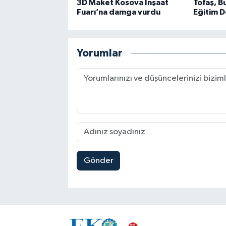
3D Maket Kosova İnşaat
Tofaş, B
Fuarı’na damga vurdu
Eğitim D
Yorumlar
Gönder