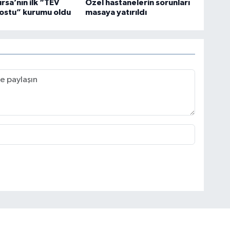
ursa’nın ilk “TEV
Özel hastanelerin sorunları
ostu” kurumu oldu
masaya yatırıldı