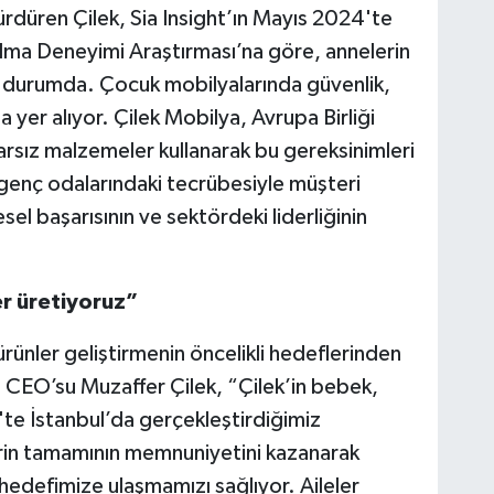
ürdüren Çilek, Sia Insight’ın Mayıs 2024'te
Alma Deneyimi Araştırması’na göre, annelerin
durumda. Çocuk mobilyalarında güvenlik,
a yer alıyor. Çilek Mobilya, Avrupa Birliği
arsız malzemeler kullanarak bu gereksinimleri
e genç odalarındaki tecrübesiyle müşteri
el başarısının ve sektördeki liderliğinin
r üretiyoruz”
ünler geliştirmenin öncelikli hedeflerinden
a CEO’su Muzaffer Çilek, “Çilek’in bebek,
te İstanbul’da gerçekleştirdiğimiz
erin tamamının memnuniyetini kazanarak
defimize ulaşmamızı sağlıyor. Aileler