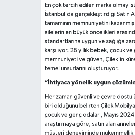
En çok tercih edilen marka olmayı s
İstanbul'da gerçekleştirdiği Satın 
tamamının memnuniyetini kazanmış 
ailelerin en büyük öncelikleri arasınd
standartlarına uygun ve sağlığa zar
karşılıyor. 28 yıllık bebek, çocuk v
memnuniyeti ve güven, Çilek’in küres
temel unsurlarını oluşturuyor.
“İhtiyaca yönelik uygun çözümle
Her zaman güvenli ve çevre dostu ür
biri olduğunu belirten Çilek Mobily
çocuk ve genç odaları, Mayıs 2024'
araştırmaya göre, satın alan annel
müşteri deneyiminde mükemmellik he