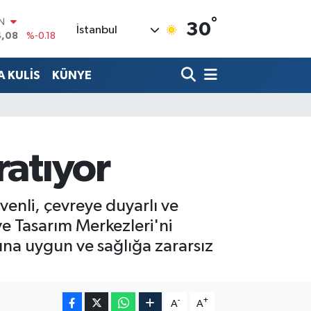
IN
°
30
İstanbul
4,08
%-0.18
R
36
%0.18
 KULİS
KÜNYE
10
%0.32
N
1
%0.38
ALTIN
55
%0.03
ratıyor
00
%-14
enli, çevreye duyarlı ve
ve Tasarım Merkezleri'ni
rına uygun ve sağlığa zararsız
-
+
A
A