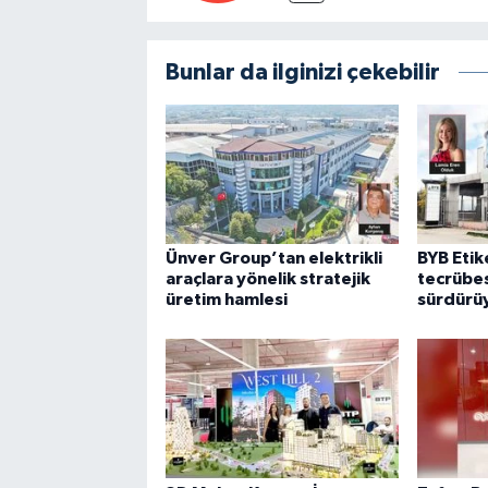
Bunlar da ilginizi çekebilir
Ünver Group’tan elektrikli
BYB Etike
araçlara yönelik stratejik
tecrübes
üretim hamlesi
sürdürü