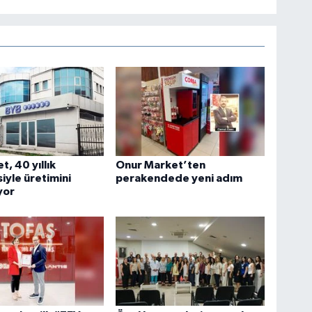
t, 40 yıllık
Onur Market’ten
iyle üretimini
perakendede yeni adım
yor