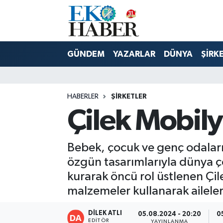
Hava Durumu
GÜNDEM
YAZARLAR
DÜNYA
ŞİRK
Trafik Durumu
Süper Lig Puan Durumu ve Fikstür
HABERLER
ŞIRKETLER
Çilek Mobily
Tüm Manşetler
Son Dakika Haberleri
Bebek, çocuk ve genç odaları
özgün tasarımlarıyla dünya ço
Haber Arşivi
kurarak öncü rol üstlenen Çil
malzemeler kullanarak ailelerin
DİLEK ATLI
05.08.2024 - 20:20
0
EDITÖR
YAYINLANMA