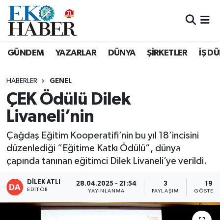
Hava Durumu
GÜNDEM
YAZARLAR
DÜNYA
ŞİRKETLER
İŞ D
Trafik Durumu
HABERLER
GENEL
Süper Lig Puan Durumu ve Fikstür
ÇEK Ödülü Dilek
Livaneli’nin
Tüm Manşetler
Çağdaş Eğitim Kooperatifi’nin bu yıl 18’incisini
Son Dakika Haberleri
düzenlediği “Eğitime Katkı Ödülü”, dünya
çapında tanınan eğitimci Dilek Livaneli’ye verildi.
Haber Arşivi
DİLEK ATLI
28.04.2025 - 21:54
3
19
EDITÖR
YAYINLANMA
PAYLAŞIM
GÖSTERI