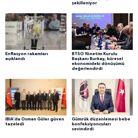
şekilleniyor
Enflasyon rakamları
BTSO Yönetim Kurulu
açıklandı
Başkanı Burkay, küresel
ekonomideki dönüşümü
değerlendirdi
IBIA’da Osman Güler güven
Gümrük düzenlemesi bebe
tazeledi
konfeksiyoncuları
sevindirdi