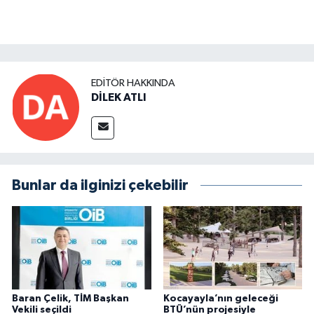
EDITÖR HAKKINDA
DİLEK ATLI
Bunlar da ilginizi çekebilir
Baran Çelik, TİM Başkan
Kocayayla’nın geleceği
Vekili seçildi
BTÜ’nün projesiyle