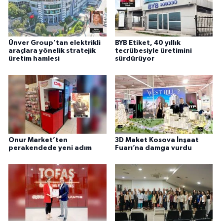
Ünver Group’tan elektrikli
BYB Etiket, 40 yıllık
araçlara yönelik stratejik
tecrübesiyle üretimini
üretim hamlesi
sürdürüyor
Onur Market’ten
3D Maket Kosova İnşaat
perakendede yeni adım
Fuarı’na damga vurdu