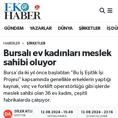
Hava Durumu
GÜNDEM
YAZARLAR
DÜNYA
ŞİRKETLER
İŞ D
Trafik Durumu
HABERLER
ŞIRKETLER
Süper Lig Puan Durumu ve Fikstür
Bursalı ev kadınları meslek
sahibi oluyor
Tüm Manşetler
Bursa'da iki yıl önce başlatılan "Bu İş Eşitlik İşi
Son Dakika Haberleri
Projesi" kapsamında genellikle erkeklerin yaptığı
kaynak, vinç ve forklift operatörlüğü gibi işlerde
Haber Arşivi
meslek sahibi olan 36 ev kadını, çeşitli
fabrikalarda çalışıyor.
DİLEK ATLI
12.08.2024 - 15:49
12.08.2024 - 23:16
EDITÖR
YAYINLANMA
GÜNCELLEME