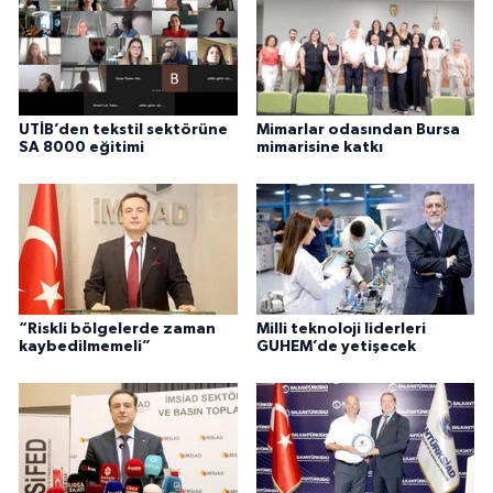
UTİB’den tekstil sektörüne
Mimarlar odasından Bursa
SA 8000 eğitimi
mimarisine katkı
“Riskli bölgelerde zaman
Milli teknoloji liderleri
kaybedilmemeli”
GUHEM’de yetişecek