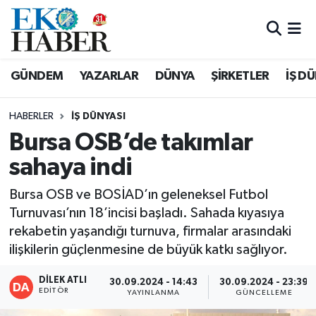
Hava Durumu
GÜNDEM
YAZARLAR
DÜNYA
ŞİRKETLER
İŞ D
Trafik Durumu
HABERLER
İŞ DÜNYASI
Süper Lig Puan Durumu ve Fikstür
Bursa OSB’de takımlar
sahaya indi
Tüm Manşetler
Bursa OSB ve BOSİAD’ın geleneksel Futbol
Son Dakika Haberleri
Turnuvası’nın 18’incisi başladı. Sahada kıyasıya
rekabetin yaşandığı turnuva, firmalar arasındaki
Haber Arşivi
ilişkilerin güçlenmesine de büyük katkı sağlıyor.
DİLEK ATLI
30.09.2024 - 14:43
30.09.2024 - 23:39
EDITÖR
YAYINLANMA
GÜNCELLEME