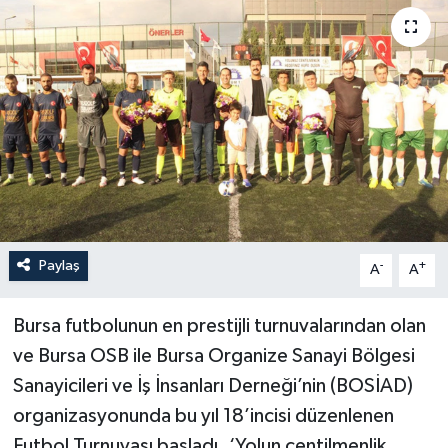
Paylaş
-
+
A
A
Bursa futbolunun en prestijli turnuvalarından olan
ve Bursa OSB ile Bursa Organize Sanayi Bölgesi
Sanayicileri ve İş İnsanları Derneği’nin (BOSİAD)
organizasyonunda bu yıl 18’incisi düzenlenen
Futbol Turnuvası başladı. ‘Yolun centilmenlik,