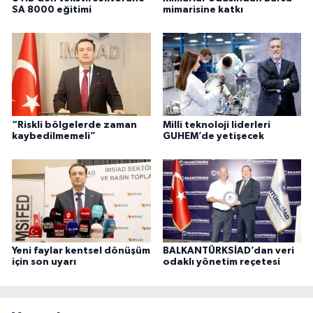
SA 8000 eğitimi
mimarisine katkı
“Riskli bölgelerde zaman
Milli teknoloji liderleri
kaybedilmemeli”
GUHEM’de yetişecek
Yeni faylar kentsel dönüşüm
BALKANTÜRKSİAD’dan veri
için son uyarı
odaklı yönetim reçetesi