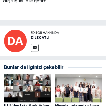
düştüğünü dile getirdi.
EDITÖR HAKKINDA
DİLEK ATLI
Bunlar da ilginizi çekebilir
UTİB’den tekstil sektörüne
Mimarlar odasından Bursa