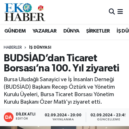
Hava Durumu
GÜNDEM
YAZARLAR
DÜNYA
ŞİRKETLER
İŞ D
Trafik Durumu
HABERLER
İŞ DÜNYASI
Süper Lig Puan Durumu ve Fikstür
BUDSİAD’dan Ticaret
Borsası’na 100. Yıl ziyareti
Tüm Manşetler
Bursa Uludağlı Sanayici ve İş İnsanları Derneği
Son Dakika Haberleri
(BUDSİAD) Başkanı Recep Öztürk ve Yönetim
Kurulu Üyeleri, Bursa Ticaret Borsası Yönetim
Haber Arşivi
Kurulu Başkanı Özer Matlı'yı ziyaret etti.
DİLEK ATLI
02.09.2024 - 20:00
02.09.2024 - 23:45
EDITÖR
YAYINLANMA
GÜNCELLEME