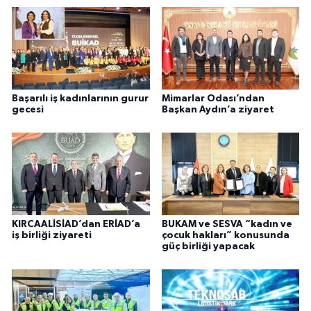
Başarılı iş kadınlarının gurur
Mimarlar Odası’ndan
gecesi
Başkan Aydın’a ziyaret
KIRCAALİSİAD’dan ERİAD’a
BUKAM ve SESVA “kadın ve
iş birliği ziyareti
çocuk hakları” konusunda
güç birliği yapacak