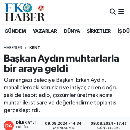
Hava Durumu
GÜNDEM
YAZARLAR
DÜNYA
ŞİRKETLER
İŞ D
Trafik Durumu
HABERLER
KENT
Süper Lig Puan Durumu ve Fikstür
Başkan Aydın muhtarlarla
bir araya geldi
Tüm Manşetler
Osmangazi Belediye Başkanı Erkan Aydın,
Son Dakika Haberleri
mahallelerdeki sorunları ve ihtiyaçları en doğru
şekilde tespit edip, çözümler üretmek adına
Haber Arşivi
muhtar ile istişare ve değerlendirme toplantısı
gerçekleştirdi.
DİLEK ATLI
09.08.2024 - 14:34
09.08.2024 - 17:46
EDITÖR
YAYINLANMA
GÜNCELLEME