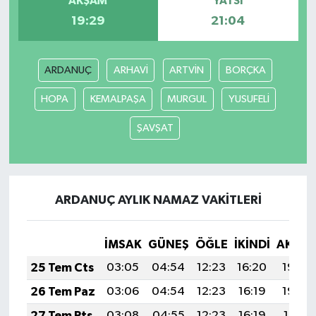
AKŞAM
YATSI
19:29
21:04
ARDANUÇ
ARHAVİ
ARTVİN
BORÇKA
HOPA
KEMALPAŞA
MURGUL
YUSUFELİ
ŞAVŞAT
ARDANUÇ AYLIK NAMAZ VAKITLERI
İMSAK
GÜNEŞ
ÖĞLE
İKINDI
AKŞA
25 Tem Cts
03:05
04:54
12:23
16:20
19:43
26 Tem Paz
03:06
04:54
12:23
16:19
19:42
27 Tem Pts
03:08
04:55
12:23
16:19
19:41