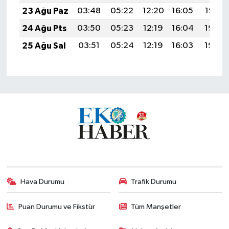
23 Ağu Paz
03:48
05:22
12:20
16:05
19:07
24 Ağu Pts
03:50
05:23
12:19
16:04
19:06
25 Ağu Sal
03:51
05:24
12:19
16:03
19:04
Hava Durumu
Trafik Durumu
Puan Durumu ve Fikstür
Tüm Manşetler