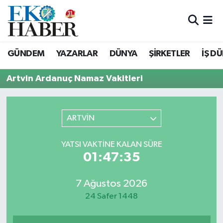
Hava Durumu
GÜNDEM
YAZARLAR
DÜNYA
ŞİRKETLER
İŞ D
Trafik Durumu
Artvin Ardanuç Namaz Vakitleri
Süper Lig Puan Durumu ve Fikstür
Tüm Manşetler
ARTVİN
Son Dakika Haberleri
YATSI VAKTINE KALAN SÜRE
01:47:35
Haber Arşivi
7 Ağustos 2026
24 Safer 1448