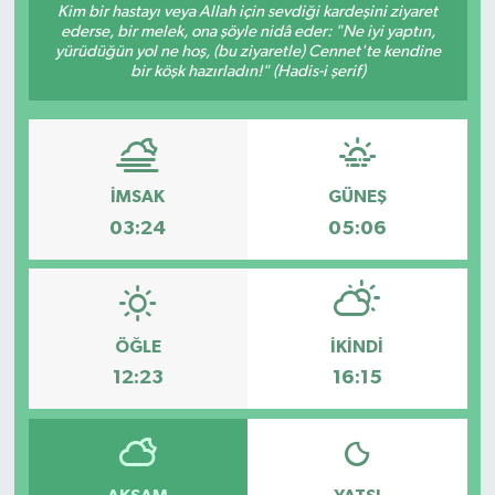
Kim bir hastayı veya Allah için sevdiği kardeşini ziyaret
ederse, bir melek, ona şöyle nidâ eder: "Ne iyi yaptın,
yürüdüğün yol ne hoş, (bu ziyaretle) Cennet'te kendine
bir köşk hazırladın!" (Hadis-i şerif)
İMSAK
GÜNEŞ
03:24
05:06
ÖĞLE
İKINDI
12:23
16:15