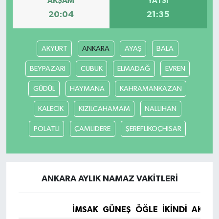
AKŞAM
YATSI
20:04
21:35
AKYURT
ANKARA
AYAŞ
BALA
BEYPAZARI
CUBUK
ELMADAĞ
EVREN
GÜDÜL
HAYMANA
KAHRAMANKAZAN
KALECİK
KIZILCAHAMAM
NALLIHAN
POLATLI
ÇAMLIDERE
ŞEREFLİKOÇHİSAR
ANKARA AYLIK NAMAZ VAKITLERI
İMSAK
GÜNEŞ
ÖĞLE
İKINDI
AKŞA