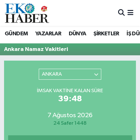
Hava Durumu
GÜNDEM
YAZARLAR
DÜNYA
ŞİRKETLER
İŞ D
Trafik Durumu
Ankara Namaz Vakitleri
Süper Lig Puan Durumu ve Fikstür
Tüm Manşetler
ANKARA
Son Dakika Haberleri
İMSAK VAKTINE KALAN SÜRE
39:48
Haber Arşivi
7 Ağustos 2026
24 Safer 1448