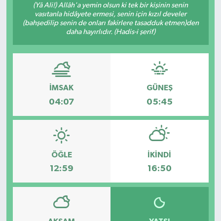
(Yâ Ali!) Allâh'a yemin olsun ki tek bir kişinin senin
vasıtanla hidâyete ermesi, senin için kızıl develer
(bahşedilip senin de onları fakirlere tasadduk etmen)den
daha hayırlıdır. (Hadis-i şerif)
İMSAK
GÜNEŞ
04:07
05:45
ÖĞLE
İKINDI
12:59
16:50