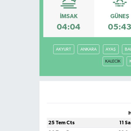
İMSAK
GÜNEŞ
04:04
05:4
AKYURT
ANKARA
AYAŞ
BA
KALECİK
25 Tem Cts
11 S