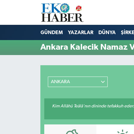
Hava Durumu
GÜNDEM
YAZARLAR
DÜNYA
ŞİRK
Trafik Durumu
Ankara Kalecik Namaz Va
Süper Lig Puan Durumu ve Fikstür
Tüm Manşetler
ANKARA
Son Dakika Haberleri
Haber Arşivi
Kim Allâhü Teâlâ'nın dininde tefakkuh ederse