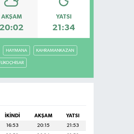
AKŞAM
YATSI
20:02
21:34
HAYMANA
KAHRAMANKAZAN
FLİKOÇHİSAR
İKINDI
AKŞAM
YATSI
16:53
20:15
21:53