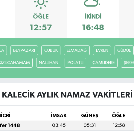
ÖĞLE
İKINDI
3
12:57
16:48
LA
BEYPAZARI
CUBUK
ELMADAĞ
EVREN
GÜDÜL
KIZILCAHAMAM
NALLIHAN
POLATLI
ÇAMLIDERE
ŞERE
KALECİK AYLIK NAMAZ VAKITLERI
HİCRİ
İMSAK
GÜNEŞ
ÖĞLE
afer 1448
03:45
05:31
12:58