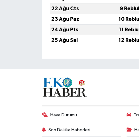
22 Ağu Cts
9 Rebiu
23 Ağu Paz
10 Rebi
24 Ağu Pts
11 Rebi
25 Ağu Sal
12 Rebi
Hava Durumu
Tr
Son Dakika Haberleri
Ha