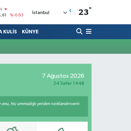
°
IN
23
İstanbul
,61
%-0.63
R
04
%0
 KULİS
KÜNYE
06
%-0.08
N
43
%0
ALTIN
40
%0.45
00
%70
7 Ağustos 2026
24 Safer 1448
e onu, hiç ummadığı yerden rızıklandırıverir.