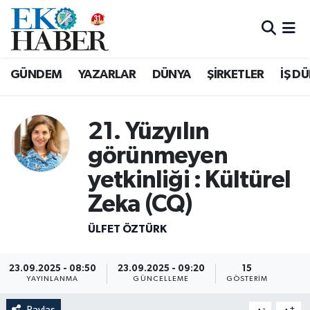
Hava Durumu
GÜNDEM
YAZARLAR
DÜNYA
ŞİRKETLER
İŞ D
Trafik Durumu
Süper Lig Puan Durumu ve Fikstür
21. Yüzyılın
görünmeyen
Tüm Manşetler
yetkinliği : Kültürel
Son Dakika Haberleri
Zeka (CQ)
Haber Arşivi
ÜLFET ÖZTÜRK
23.09.2025 - 08:50
23.09.2025 - 09:20
15
YAYINLANMA
GÜNCELLEME
GÖSTERIM
Paylaş
-
+