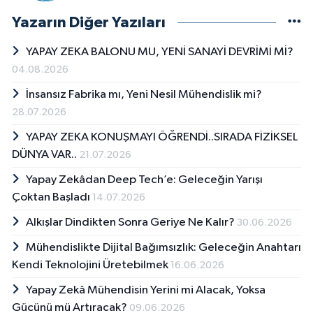
Yazarın Diğer Yazıları
YAPAY ZEKA BALONU MU, YENİ SANAYİ DEVRİMİ Mİ?
04.08.2026
İnsansız Fabrika mı, Yeni Nesil Mühendislik mi?
28.07.2026
YAPAY ZEKA KONUŞMAYI ÖĞRENDİ..SIRADA FİZİKSEL
DÜNYA VAR..
21.07.2026
Yapay Zekâdan Deep Tech’e: Geleceğin Yarışı
Çoktan Başladı
14.07.2026
Alkışlar Dindikten Sonra Geriye Ne Kalır?
30.06.2026
Mühendislikte Dijital Bağımsızlık: Geleceğin Anahtarı
Kendi Teknolojini Üretebilmek
16.06.2026
Yapay Zekâ Mühendisin Yerini mi Alacak, Yoksa
Gücünü mü Artıracak?
09.06.2026