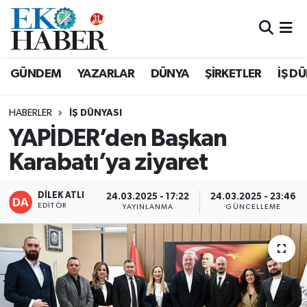
Hava Durumu
GÜNDEM
YAZARLAR
DÜNYA
ŞİRKETLER
İŞ D
Trafik Durumu
HABERLER
İŞ DÜNYASI
Süper Lig Puan Durumu ve Fikstür
YAPİDER’den Başkan
Karabatı’ya ziyaret
Tüm Manşetler
Son Dakika Haberleri
DİLEK ATLI
24.03.2025 - 17:22
24.03.2025 - 23:46
EDITÖR
YAYINLANMA
GÜNCELLEME
Haber Arşivi