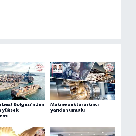
rbest Bölgesi’nden
Makine sektörü ikinci
a yüksek
yarıdan umutlu
ans