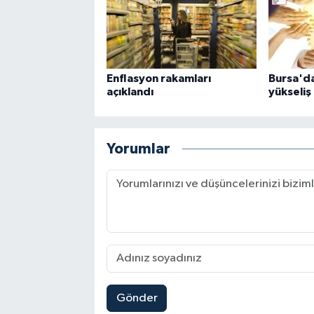
Enflasyon rakamları
Bursa'da
açıklandı
yükseliş
Yorumlar
Gönder