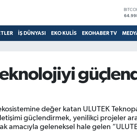
DOLA
47,74
EURO
55,25
ETLER
İŞ DÜNYASI
EKO KULİS
EKOHABER TV
MEDYA
STERL
64,48
GRAM 
6660.
BİST1
13.77
eknolojiyi güçlen
BITCO
64.99
 ekosistemine değer katan ULUTEK Teknopa
letişimi güçlendirmek, yenilikçi projeler ar
lamak amacıyla geleneksel hale gelen “ULUT