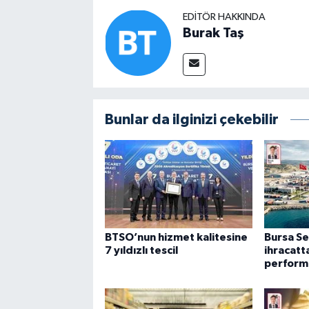
EDITÖR HAKKINDA
Burak Taş
Bunlar da ilginizi çekebilir
BTSO’nun hizmet kalitesine
Bursa Se
7 yıldızlı tescil
ihracatt
perform