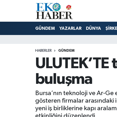
Hava Durumu
GÜNDEM
YAZARLAR
DÜNYA
ŞİRK
Trafik Durumu
Süper Lig Puan Durumu ve Fikstür
HABERLER
GÜNDEM
ULUTEK’TE t
Tüm Manşetler
Son Dakika Haberleri
buluşma
Haber Arşivi
Bursa’nın teknoloji ve Ar-Ge
gösteren firmalar arasındaki i
yeni iş birliklerine kapı ara
etkinliğini düzenlendi.