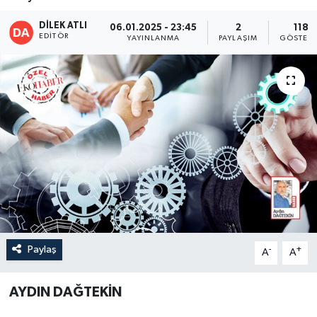
DİLEK ATLI
06.01.2025 - 23:45
2
118
EDITÖR
YAYINLANMA
PAYLAŞIM
GÖSTERI
Paylaş
-
+
A
A
AYDIN DAĞTEKİN