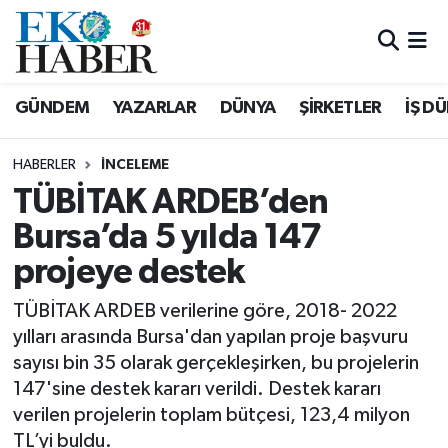
Hava Durumu
GÜNDEM
YAZARLAR
DÜNYA
ŞİRKETLER
İŞ D
Trafik Durumu
HABERLER
İNCELEME
Süper Lig Puan Durumu ve Fikstür
TÜBİTAK ARDEB’den
Bursa’da 5 yılda 147
Tüm Manşetler
projeye destek
Son Dakika Haberleri
TÜBİTAK ARDEB verilerine göre, 2018- 2022
Haber Arşivi
yılları arasında Bursa'dan yapılan proje başvuru
sayısı bin 35 olarak gerçekleşirken, bu projelerin
147'sine destek kararı verildi. Destek kararı
verilen projelerin toplam bütçesi, 123,4 milyon
TL’yi buldu.