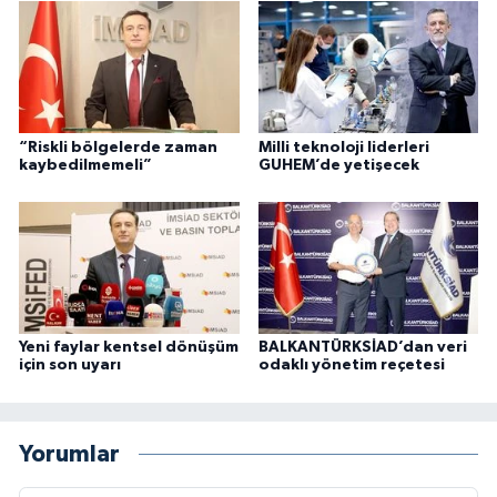
“Riskli bölgelerde zaman
Milli teknoloji liderleri
kaybedilmemeli”
GUHEM’de yetişecek
Yeni faylar kentsel dönüşüm
BALKANTÜRKSİAD’dan veri
için son uyarı
odaklı yönetim reçetesi
Yorumlar