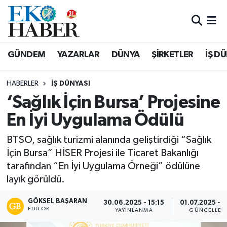
Hava Durumu
GÜNDEM
YAZARLAR
DÜNYA
ŞİRKETLER
İŞ D
Trafik Durumu
HABERLER
İŞ DÜNYASI
Süper Lig Puan Durumu ve Fikstür
‘Sağlık İçin Bursa’ Projesine
En İyi Uygulama Ödülü
Tüm Manşetler
BTSO, sağlık turizmi alanında geliştirdiği “Sağlık
Son Dakika Haberleri
İçin Bursa” HİSER Projesi ile Ticaret Bakanlığı
tarafından “En İyi Uygulama Örneği” ödülüne
Haber Arşivi
layık görüldü.
GÖKSEL BAŞARAN
30.06.2025 - 15:15
01.07.2025 - 1
EDITÖR
YAYINLANMA
GÜNCELLEM