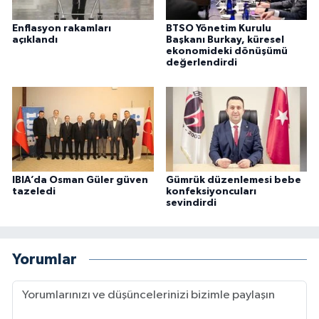
Enflasyon rakamları
BTSO Yönetim Kurulu
açıklandı
Başkanı Burkay, küresel
ekonomideki dönüşümü
değerlendirdi
IBIA’da Osman Güler güven
Gümrük düzenlemesi bebe
tazeledi
konfeksiyoncuları
sevindirdi
Yorumlar