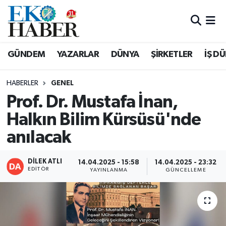
Hava Durumu
GÜNDEM
YAZARLAR
DÜNYA
ŞİRKETLER
İŞ D
Trafik Durumu
HABERLER
GENEL
Süper Lig Puan Durumu ve Fikstür
Prof. Dr. Mustafa İnan,
Halkın Bilim Kürsüsü'nde
Tüm Manşetler
anılacak
Son Dakika Haberleri
DİLEK ATLI
14.04.2025 - 15:58
14.04.2025 - 23:32
Haber Arşivi
EDITÖR
YAYINLANMA
GÜNCELLEME