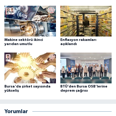
Makine sektörü ikinci
Enflasyon rakamları
yarıdan umutlu
açıklandı
Bursa'da şirket sayısında
BTÜ’den Bursa OSB’lerine
yükseliş
deprem çağrısı
Yorumlar