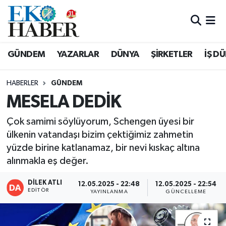
Hava Durumu
GÜNDEM
YAZARLAR
DÜNYA
ŞİRKETLER
İŞ D
Trafik Durumu
HABERLER
GÜNDEM
Süper Lig Puan Durumu ve Fikstür
MESELA DEDİK
Tüm Manşetler
Çok samimi söylüyorum, Schengen üyesi bir
ülkenin vatandaşı bizim çektiğimiz zahmetin
Son Dakika Haberleri
yüzde birine katlanamaz, bir nevi kıskaç altına
alınmakla eş değer.
Haber Arşivi
DİLEK ATLI
12.05.2025 - 22:48
12.05.2025 - 22:54
EDITÖR
YAYINLANMA
GÜNCELLEME