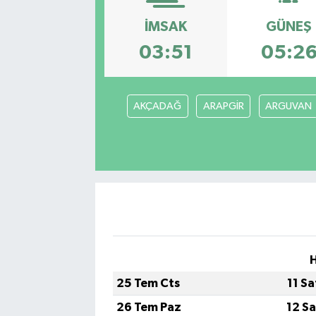
İMSAK
GÜNEŞ
03:51
05:2
AKÇADAĞ
ARAPGİR
ARGUVAN
H
25 Tem Cts
11 S
26 Tem Paz
12 S