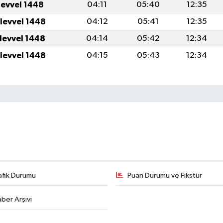
levvel 1448
04:11
05:40
12:35
ulevvel 1448
04:12
05:41
12:35
ulevvel 1448
04:14
05:42
12:34
ulevvel 1448
04:15
05:43
12:34
afik Durumu
Puan Durumu ve Fikstür
ber Arşivi