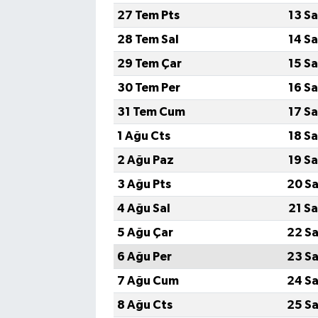
27 Tem Pts
13 S
28 Tem Sal
14 S
29 Tem Çar
15 S
30 Tem Per
16 S
31 Tem Cum
17 S
1 Ağu Cts
18 S
2 Ağu Paz
19 S
3 Ağu Pts
20 Sa
4 Ağu Sal
21 S
5 Ağu Çar
22 Sa
6 Ağu Per
23 Sa
7 Ağu Cum
24 Sa
8 Ağu Cts
25 Sa