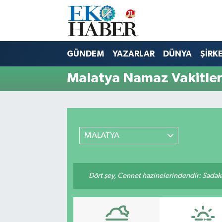
Hava Durumu
GÜNDEM
YAZARLAR
DÜNYA
ŞİRK
Trafik Durumu
Malatya Namaz Vakitler
Süper Lig Puan Durumu ve Fikstür
Tüm Manşetler
MALATYA
Son Dakika Haberleri
Haber Arşivi
Dört şey, Cennet hazinelerindendir: Sadakay