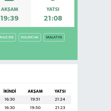
AKŞAM
YATSI
19:39
21:08
KALE (M)
KULUNCAK
MALATYA
I
İKINDI
AKŞAM
YATSI
16:30
19:51
21:24
16:30
19:50
21:23