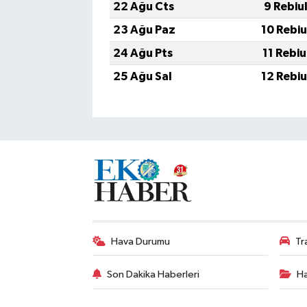
22 Ağu Cts
9 Rebiu
23 Ağu Paz
10 Rebi
24 Ağu Pts
11 Rebi
25 Ağu Sal
12 Rebi
Hava Durumu
Tr
Son Dakika Haberleri
Ha