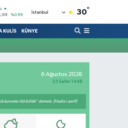
IN
°
30
İstanbul
2,05
%0.69
R
86
%0.06
 KULİS
KÜNYE
00
%0.1
N
38
%0.21
ALTIN
4
%0.32
0
%48
6 Ağustos 2026
23 Safer 1448
 kuvvete illâ billâh" demek. (Hadis-i şerif)