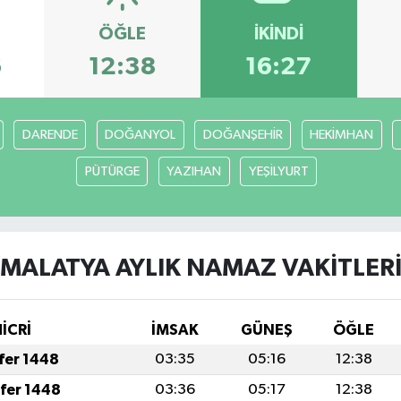
ÖĞLE
İKINDI
6
12:38
16:27
DARENDE
DOĞANYOL
DOĞANŞEHİR
HEKİMHAN
PÜTÜRGE
YAZIHAN
YEŞİLYURT
MALATYA AYLIK NAMAZ VAKITLER
İCRİ
İMSAK
GÜNEŞ
ÖĞLE
afer 1448
03:35
05:16
12:38
afer 1448
03:36
05:17
12:38