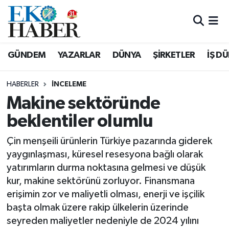
Hava Durumu
GÜNDEM
YAZARLAR
DÜNYA
ŞİRKETLER
İŞ D
Trafik Durumu
HABERLER
İNCELEME
Süper Lig Puan Durumu ve Fikstür
Makine sektöründe
beklentiler olumlu
Tüm Manşetler
Çin menşeili ürünlerin Türkiye pazarında giderek
Son Dakika Haberleri
yaygınlaşması, küresel resesyona bağlı olarak
yatırımların durma noktasına gelmesi ve düşük
Haber Arşivi
kur, makine sektörünü zorluyor. Finansmana
erişimin zor ve maliyetli olması, enerji ve işçilik
başta olmak üzere rakip ülkelerin üzerinde
seyreden maliyetler nedeniyle de 2024 yılını