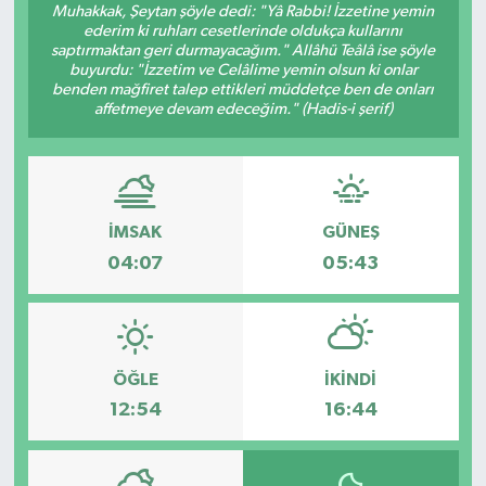
Muhakkak, Şeytan şöyle dedi: "Yâ Rabbi! İzzetine yemin
ederim ki ruhları cesetlerinde oldukça kullarını
saptırmaktan geri durmayacağım." Allâhü Teâlâ ise şöyle
buyurdu: "İzzetim ve Celâlime yemin olsun ki onlar
benden mağfiret talep ettikleri müddetçe ben de onları
affetmeye devam edeceğim." (Hadis-i şerif)
İMSAK
GÜNEŞ
04:07
05:43
ÖĞLE
İKINDI
12:54
16:44