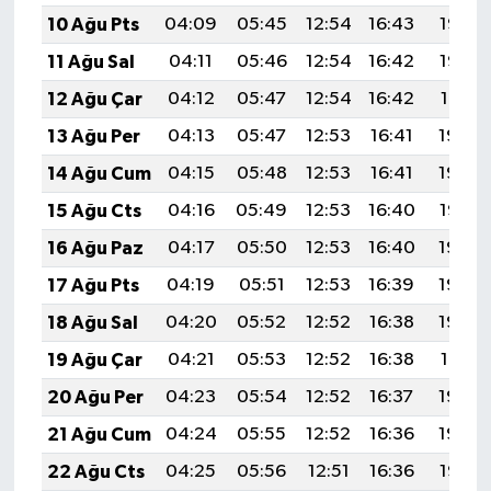
10 Ağu Pts
04:09
05:45
12:54
16:43
19:53
11 Ağu Sal
04:11
05:46
12:54
16:42
19:52
12 Ağu Çar
04:12
05:47
12:54
16:42
19:51
13 Ağu Per
04:13
05:47
12:53
16:41
19:49
14 Ağu Cum
04:15
05:48
12:53
16:41
19:48
15 Ağu Cts
04:16
05:49
12:53
16:40
19:47
16 Ağu Paz
04:17
05:50
12:53
16:40
19:45
17 Ağu Pts
04:19
05:51
12:53
16:39
19:44
18 Ağu Sal
04:20
05:52
12:52
16:38
19:43
19 Ağu Çar
04:21
05:53
12:52
16:38
19:41
20 Ağu Per
04:23
05:54
12:52
16:37
19:40
21 Ağu Cum
04:24
05:55
12:52
16:36
19:39
22 Ağu Cts
04:25
05:56
12:51
16:36
19:37