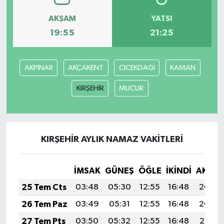
AKŞAM
YATSI
19:55
21:25
AKPINAR
AKÇAKENT
CICEKDAGI
KAMAN
KIRŞEHİR
MUCUR
KIRŞEHİR AYLIK NAMAZ VAKITLERI
İMSAK
GÜNEŞ
ÖĞLE
İKINDI
AKŞA
25 Tem Cts
03:48
05:30
12:55
16:48
20:09
26 Tem Paz
03:49
05:31
12:55
16:48
20:09
27 Tem Pts
03:50
05:32
12:55
16:48
20:08