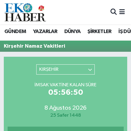
Hava Durumu
GÜNDEM
YAZARLAR
DÜNYA
ŞİRKETLER
İŞ D
Trafik Durumu
Kirşehir Namaz Vakitleri
Süper Lig Puan Durumu ve Fikstür
Tüm Manşetler
KIRŞEHİR
Son Dakika Haberleri
İMSAK VAKTINE KALAN SÜRE
05:56:50
Haber Arşivi
8 Ağustos 2026
25 Safer 1448