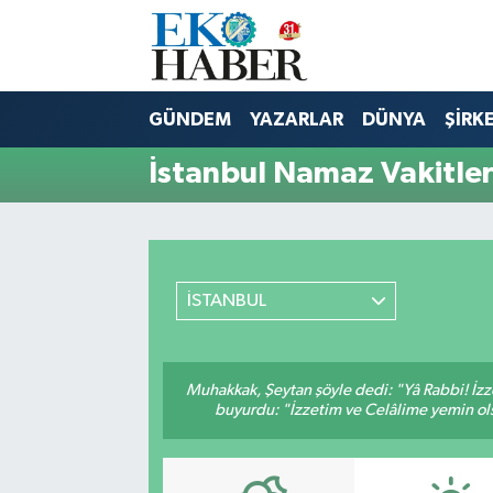
Hava Durumu
GÜNDEM
YAZARLAR
DÜNYA
ŞİRK
Trafik Durumu
İstanbul Namaz Vakitler
Süper Lig Puan Durumu ve Fikstür
Tüm Manşetler
İSTANBUL
Son Dakika Haberleri
Haber Arşivi
Muhakkak, Şeytan şöyle dedi: "Yâ Rabbi! İzze
buyurdu: "İzzetim ve Celâlime yemin ols