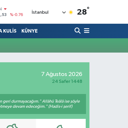
°
IN
28
İstanbul
,53
%-0.76
R
69
%0.17
 KULİS
KÜNYE
65
%0.01
N
7
%0.02
ALTIN
1
%1.44
0
%64
7 Ağustos 2026
24 Safer 1448
an geri durmayacağım." Allâhü Teâlâ ise şöyle
fetmeye devam edeceğim." (Hadis-i şerif)