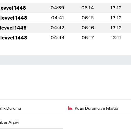
levvel 1448
04:39
06:14
13:12
ulevvel 1448
04:41
06:15
13:12
ulevvel 1448
04:42
06:16
13:12
ulevvel 1448
04:44
06:17
13:11
afik Durumu
Puan Durumu ve Fikstür
ber Arşivi