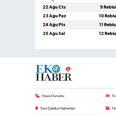
22 Ağu Cts
9 Rebiu
23 Ağu Paz
10 Rebi
24 Ağu Pts
11 Rebi
25 Ağu Sal
12 Rebi
Hava Durumu
Tr
Son Dakika Haberleri
Ha