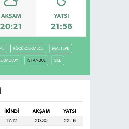
AKŞAM
YATSI
20:21
21:56
AL
KÜÇÜKÇEKMECE
MALTEPE
ÇEKMEKÖY
İSTANBUL
ŞİLE
I
İKINDI
AKŞAM
YATSI
17:12
20:35
22:16