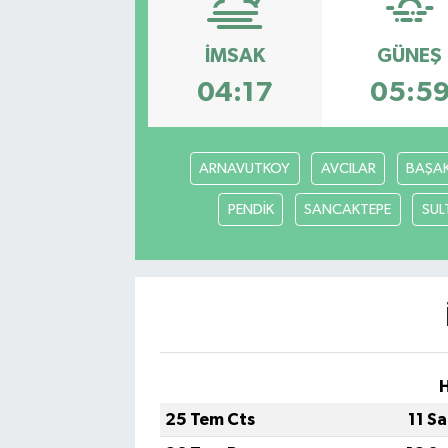
İMSAK
GÜNEŞ
04:17
05:5
ARNAVUTKOY
AVCILAR
BAŞAK
PENDİK
SANCAKTEPE
SUL
25 Tem Cts
11 S