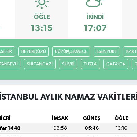
ÖĞLE
İKINDI
9
13:15
17:07
ŞEHİR
BEYLİKDÜZÜ
BÜYÜKÇEKMECE
ESENYURT
KART
TANBEYLİ
SULTANGAZİ
SİLİVRİ
TUZLA
ÇATALCA
İSTANBUL AYLIK NAMAZ VAKITLER
HİCRİ
İMSAK
GÜNEŞ
ÖĞLE
afer 1448
03:58
05:46
13:16