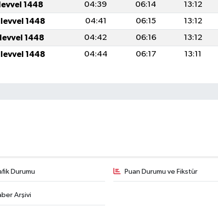
levvel 1448
04:39
06:14
13:12
ulevvel 1448
04:41
06:15
13:12
ulevvel 1448
04:42
06:16
13:12
ulevvel 1448
04:44
06:17
13:11
afik Durumu
Puan Durumu ve Fikstür
ber Arşivi