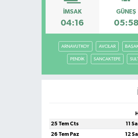
İMSAK
GÜNEŞ
04:16
05:5
ARNAVUTKOY
AVCILAR
BAŞAK
PENDİK
SANCAKTEPE
SUL
25 Tem Cts
11 S
26 Tem Paz
12 S