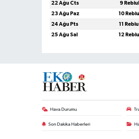
22 Ağu Cts
9 Rebiu
23 Ağu Paz
10 Rebi
24 Ağu Pts
11 Rebi
25 Ağu Sal
12 Rebi
Hava Durumu
Tr
Son Dakika Haberleri
Ha