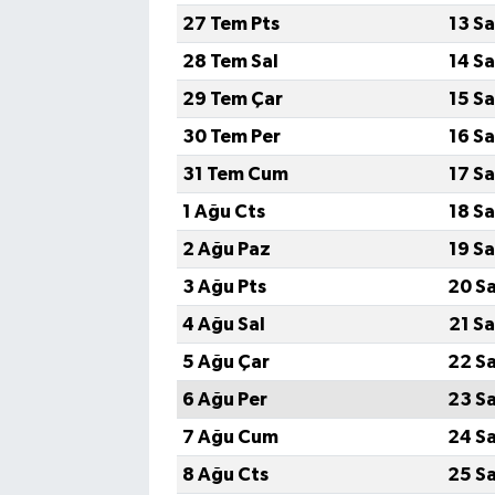
27 Tem Pts
13 S
28 Tem Sal
14 S
29 Tem Çar
15 S
30 Tem Per
16 S
31 Tem Cum
17 S
1 Ağu Cts
18 S
2 Ağu Paz
19 S
3 Ağu Pts
20 S
4 Ağu Sal
21 S
5 Ağu Çar
22 S
6 Ağu Per
23 S
7 Ağu Cum
24 S
8 Ağu Cts
25 S