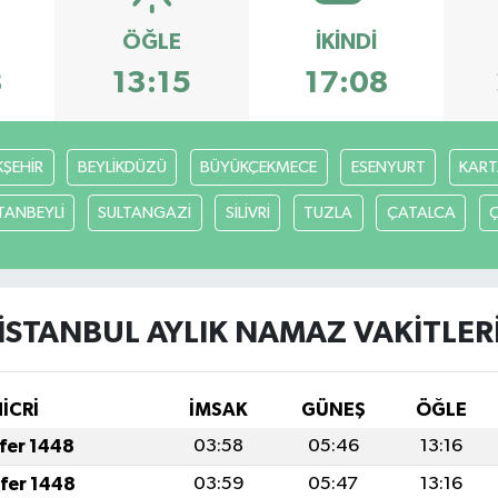
ÖĞLE
İKINDI
8
13:15
17:08
ŞEHİR
BEYLİKDÜZÜ
BÜYÜKÇEKMECE
ESENYURT
KART
TANBEYLİ
SULTANGAZİ
SİLİVRİ
TUZLA
ÇATALCA
İSTANBUL AYLIK NAMAZ VAKITLER
HİCRİ
İMSAK
GÜNEŞ
ÖĞLE
afer 1448
03:58
05:46
13:16
afer 1448
03:59
05:47
13:16