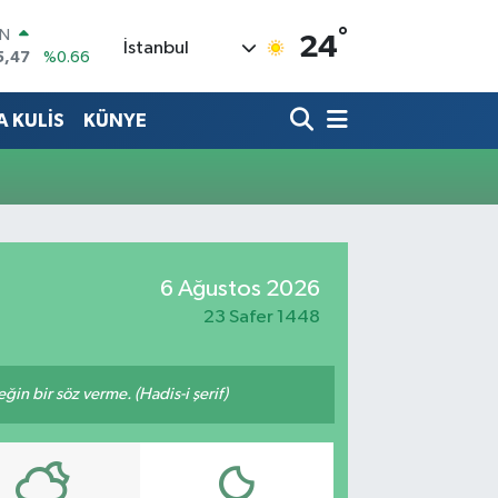
°
IN
24
İstanbul
5,47
%0.66
R
71
%0.05
 KULİS
KÜNYE
36
%0.18
İN
34
%0.22
ALTIN
23
%0.39
00
3
%0
6 Ağustos 2026
23 Safer 1448
n bir söz verme. (Hadis-i şerif)