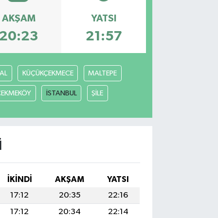
AKŞAM
YATSI
20:23
21:57
AL
KÜÇÜKÇEKMECE
MALTEPE
ÇEKMEKÖY
İSTANBUL
ŞİLE
I
İKINDI
AKŞAM
YATSI
17:12
20:35
22:16
17:12
20:34
22:14