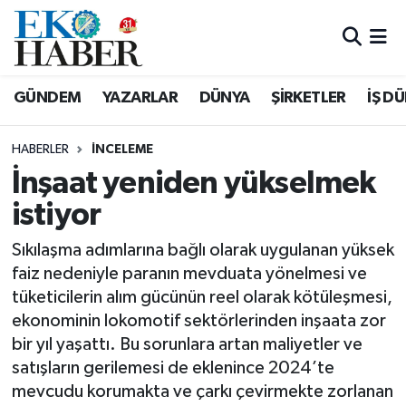
Hava Durumu
GÜNDEM
YAZARLAR
DÜNYA
ŞİRKETLER
İŞ D
Trafik Durumu
HABERLER
İNCELEME
Süper Lig Puan Durumu ve Fikstür
İnşaat yeniden yükselmek
istiyor
Tüm Manşetler
Sıkılaşma adımlarına bağlı olarak uygulanan yüksek
Son Dakika Haberleri
faiz nedeniyle paranın mevduata yönelmesi ve
tüketicilerin alım gücünün reel olarak kötüleşmesi,
Haber Arşivi
ekonominin lokomotif sektörlerinden inşaata zor
bir yıl yaşattı. Bu sorunlara artan maliyetler ve
satışların gerilemesi de eklenince 2024’te
mevcudu korumakta ve çarkı çevirmekte zorlanan