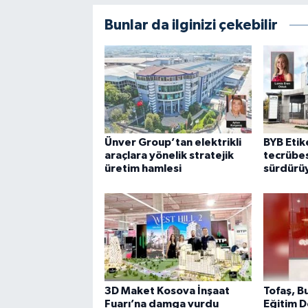
Bunlar da ilginizi çekebilir
Ünver Group’tan elektrikli
BYB Etike
araçlara yönelik stratejik
tecrübes
üretim hamlesi
sürdürü
3D Maket Kosova İnşaat
Tofaş, B
Fuarı’na damga vurdu
Eğitim D