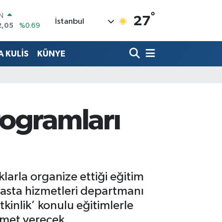
2,05
%0.69
°
R
27
İstanbul
06
%0.06
50
%0.02
 KULİS
KÜNYE
N
98
%0.2
ALTIN
4
%0.32
00
%48
rogramları
klarla organize ettiği eğitim
hasta hizmetleri departmanı
tkinlik’ konulu eğitimlerle
zmet verecek.