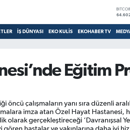
64.60
DOLA
47,60
EURO
55,02
ETLER
İŞ DÜNYASI
EKO KULİS
EKOHABER TV
MEDYA
STERLİ
64,23
GRAM 
6513.9
BİST1
13.768
nesi’nde Eğitim P
ği öncü çalışmaların yanı sıra düzenli aralı
şmalara imza atan Özel Hayat Hastanesi, 
lik olarak gerçekleştireceği ‘Davranışsal Ye
 gören hastalar ve yakınlarına daha iyi hi