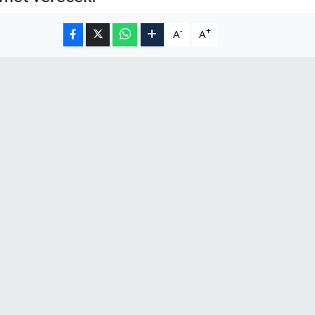
-
+
A
A