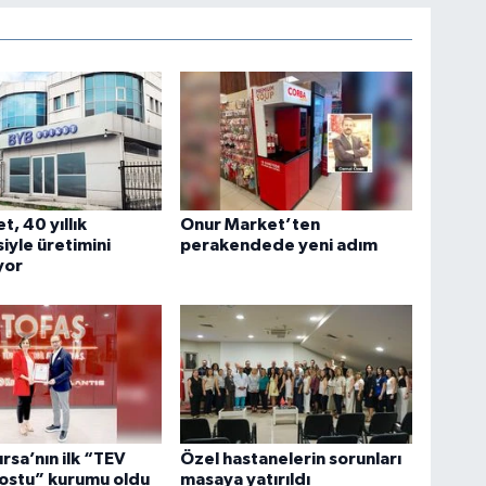
t, 40 yıllık
Onur Market’ten
iyle üretimini
perakendede yeni adım
yor
ursa’nın ilk “TEV
Özel hastanelerin sorunları
ostu” kurumu oldu
masaya yatırıldı