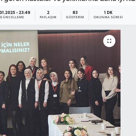
01.2025 - 23:49
2
83
1 DK
GÜNCELLEME
PAYLAŞIM
GÖSTERIM
OKUNMA SÜRESI