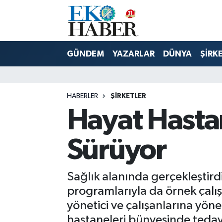
Hava Durumu
GÜNDEM
YAZARLAR
DÜNYA
ŞİRK
Trafik Durumu
Süper Lig Puan Durumu ve Fikstür
HABERLER
ŞIRKETLER
Hayat Hasta
Tüm Manşetler
Son Dakika Haberleri
Sürüyor
Haber Arşivi
Sağlık alanında gerçekleştirdi
programlarıyla da örnek çalı
yönetici ve çalışanlarına yöne
hastaneleri bünyesinde tedavi