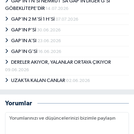
GAP’IN 1 N’Sİ NEMRUT’SA GAP’IN DİĞER G’Sİ
GÖBEKLİTEPE’DİR
14.07.2026
GAP’IN 2 M’Sİ 1 H’Sİ
07.07.2026
GAP’IN P’Sİ
30.06.2026
GAP’IN A’SI
23.06.2026
GAP’IN G’Sİ
16.06.2026
DERELER AKIYOR, YALANLAR ORTAYA ÇIKIYOR
09.06.2026
UZAKTA KALAN CANLAR
02.06.2026
Yorumlar