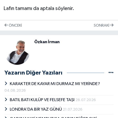
Lafın tamamı da aptala söylenir.
ÖNCEKI
SONRAKI
Özkan İrman
Yazarın Diğer Yazıları
KARAKTER DE KAYAR MI DURMAZ MI YERİNDE?
04.08.2026
BATIL BATI KULÜP VE FELSEFE TAŞI
28.07.2026
LONDRA’DA BİR YAZ GÜNÜ
21.07.2026