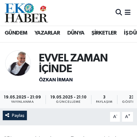
Hava Durumu
GÜNDEM
YAZARLAR
DÜNYA
ŞİRKETLER
İŞ D
Trafik Durumu
Süper Lig Puan Durumu ve Fikstür
EVVEL ZAMAN
İÇİNDE
Tüm Manşetler
ÖZKAN İRMAN
Son Dakika Haberleri
19.05.2025 - 21:09
19.05.2025 - 21:10
3
23
Haber Arşivi
YAYINLANMA
GÜNCELLEME
PAYLAŞIM
GÖSTER
Paylaş
-
+
A
A