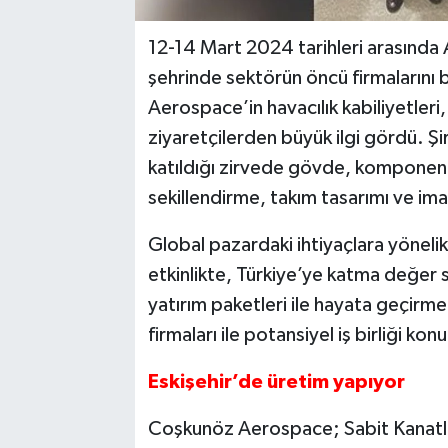
12-14 Mart 2024 tarihleri arasında A
şehrinde sektörün öncü firmalarını 
Aerospace’in havacılık kabiliyetleri
ziyaretçilerden büyük ilgi gördü. Ş
katıldığı zirvede gövde, komponent,
sekillendirme, takım tasarımı ve imalat
Global pazardaki ihtiyaçlara yönel
etkinlikte, Türkiye’ye katma değer s
yatırım paketleri ile hayata geçirme
firmaları ile potansiyel iş birliği kon
Eskişehir’de üretim yapıyor
Coşkunöz Aerospace; Sabit Kanatlı 