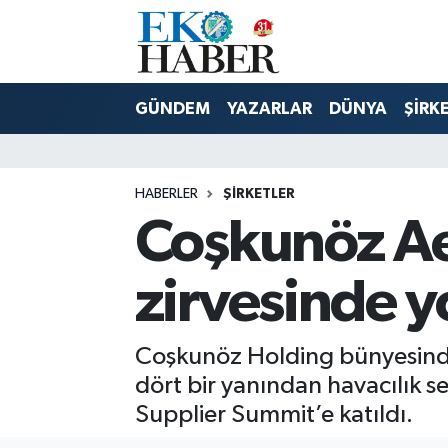
Hava Durumu
GÜNDEM
YAZARLAR
DÜNYA
ŞİRK
Trafik Durumu
Süper Lig Puan Durumu ve Fikstür
HABERLER
ŞIRKETLER
Coşkunöz Ae
Tüm Manşetler
Son Dakika Haberleri
zirvesinde y
Haber Arşivi
Coşkunöz Holding bünyesinde
dört bir yanından havacılık 
Supplier Summit’e katıldı.