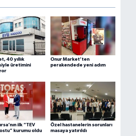
t, 40 yıllık
Onur Market’ten
iyle üretimini
perakendede yeni adım
yor
ursa’nın ilk “TEV
Özel hastanelerin sorunları
ostu” kurumu oldu
masaya yatırıldı