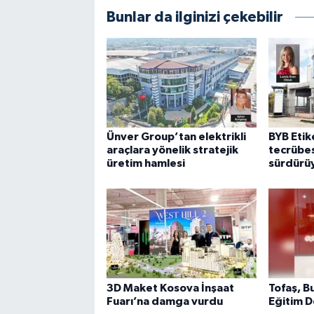
Bunlar da ilginizi çekebilir
Ünver Group’tan elektrikli
BYB Etike
araçlara yönelik stratejik
tecrübes
üretim hamlesi
sürdürü
3D Maket Kosova İnşaat
Tofaş, B
Fuarı’na damga vurdu
Eğitim D