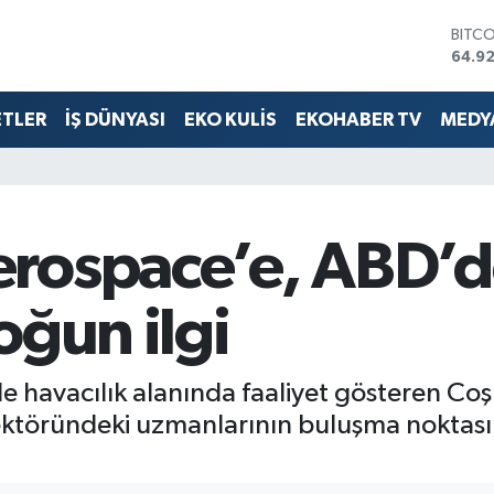
64.9
DOLA
47,5
EUR
55,0
ETLER
İŞ DÜNYASI
EKO KULİS
EKOHABER TV
MEDYA
STERL
64,15
GRAM
6527
BİST
13.70
rospace’e, ABD’de
oğun ilgi
 havacılık alanında faaliyet gösteren C
sektöründeki uzmanlarının buluşma noktas