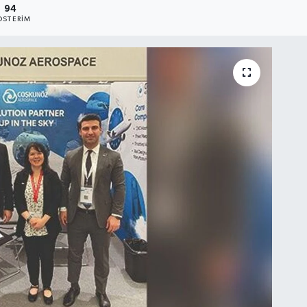
94
STERIM