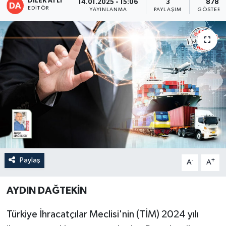
DİLEK ATLI
14.01.2025 - 15:06
3
878
EDITÖR
YAYINLANMA
PAYLAŞIM
GÖSTERI
Paylaş
-
+
A
A
AYDIN DAĞTEKİN
Türkiye İhracatçılar Meclisi'nin (TİM) 2024 yılı