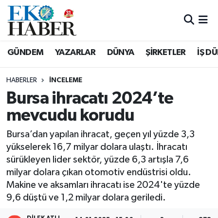
Hava Durumu
GÜNDEM
YAZARLAR
DÜNYA
ŞİRKETLER
İŞ D
Trafik Durumu
HABERLER
İNCELEME
Süper Lig Puan Durumu ve Fikstür
Bursa ihracatı 2024’te
mevcudu korudu
Tüm Manşetler
Bursa’dan yapılan ihracat, geçen yıl yüzde 3,3
Son Dakika Haberleri
yükselerek 16,7 milyar dolara ulaştı. İhracatı
sürükleyen lider sektör, yüzde 6,3 artışla 7,6
Haber Arşivi
milyar dolara çıkan otomotiv endüstrisi oldu.
Makine ve aksamları ihracatı ise 2024'te yüzde
9,6 düştü ve 1,2 milyar dolara geriledi.