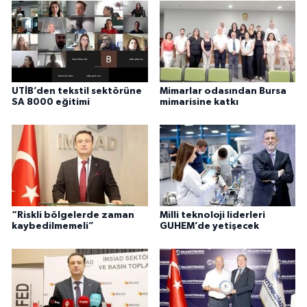
UTİB’den tekstil sektörüne
Mimarlar odasından Bursa
SA 8000 eğitimi
mimarisine katkı
“Riskli bölgelerde zaman
Milli teknoloji liderleri
kaybedilmemeli”
GUHEM’de yetişecek