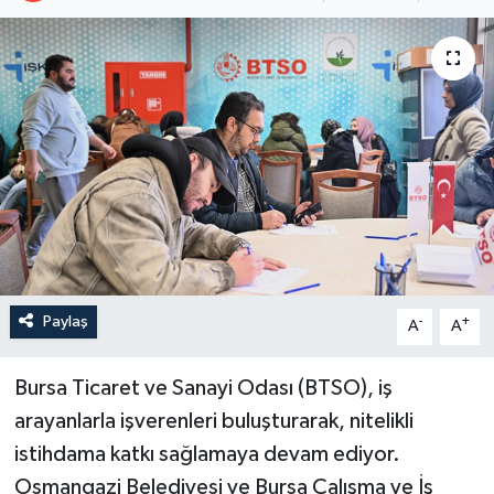
Paylaş
-
+
A
A
Bursa Ticaret ve Sanayi Odası (BTSO), iş
arayanlarla işverenleri buluşturarak, nitelikli
istihdama katkı sağlamaya devam ediyor.
Osmangazi Belediyesi ve Bursa Çalışma ve İş