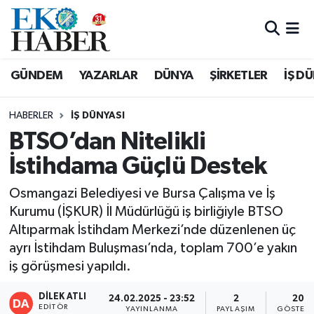
Hava Durumu
GÜNDEM
YAZARLAR
DÜNYA
ŞİRKETLER
İŞ D
Trafik Durumu
HABERLER
İŞ DÜNYASI
Süper Lig Puan Durumu ve Fikstür
BTSO’dan Nitelikli
İstihdama Güçlü Destek
Tüm Manşetler
Osmangazi Belediyesi ve Bursa Çalışma ve İş
Son Dakika Haberleri
Kurumu (İŞKUR) İl Müdürlüğü iş birliğiyle BTSO
Altıparmak İstihdam Merkezi’nde düzenlenen üç
Haber Arşivi
ayrı İstihdam Buluşması’nda, toplam 700’e yakın
iş görüşmesi yapıldı.
DİLEK ATLI
24.02.2025 - 23:52
2
20
EDITÖR
YAYINLANMA
PAYLAŞIM
GÖSTERI