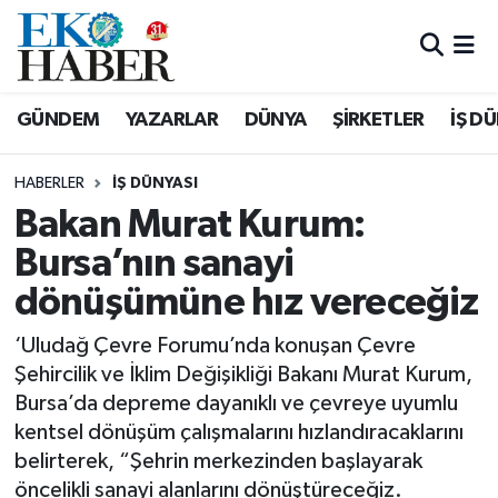
Hava Durumu
GÜNDEM
YAZARLAR
DÜNYA
ŞİRKETLER
İŞ D
Trafik Durumu
HABERLER
İŞ DÜNYASI
Süper Lig Puan Durumu ve Fikstür
Bakan Murat Kurum:
Bursa’nın sanayi
Tüm Manşetler
dönüşümüne hız vereceğiz
Son Dakika Haberleri
‘Uludağ Çevre Forumu’nda konuşan Çevre
Haber Arşivi
Şehircilik ve İklim Değişikliği Bakanı Murat Kurum,
Bursa’da depreme dayanıklı ve çevreye uyumlu
kentsel dönüşüm çalışmalarını hızlandıracaklarını
belirterek, “Şehrin merkezinden başlayarak
öncelikli sanayi alanlarını dönüştüreceğiz.