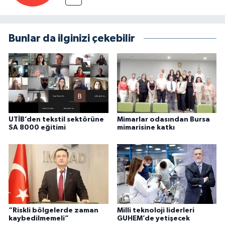
Bunlar da ilginizi çekebilir
UTİB’den tekstil sektörüne
Mimarlar odasından Bursa
SA 8000 eğitimi
mimarisine katkı
“Riskli bölgelerde zaman
Milli teknoloji liderleri
kaybedilmemeli”
GUHEM’de yetişecek