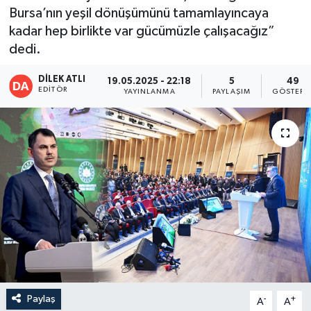
Bursa’nın yeşil dönüşümünü tamamlayıncaya
kadar hep birlikte var gücümüzle çalışacağız”
dedi.
DİLEK ATLI
19.05.2025 - 22:18
5
49
EDITÖR
YAYINLANMA
PAYLAŞIM
GÖSTERI
Paylaş
-
+
A
A