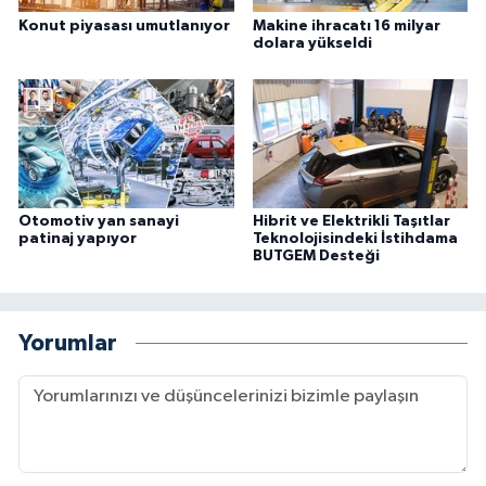
Konut piyasası umutlanıyor
Makine ihracatı 16 milyar
dolara yükseldi
Otomotiv yan sanayi
Hibrit ve Elektrikli Taşıtlar
patinaj yapıyor
Teknolojisindeki İstihdama
BUTGEM Desteği
Yorumlar