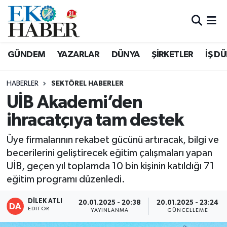
Hava Durumu
GÜNDEM
YAZARLAR
DÜNYA
ŞİRKETLER
İŞ D
Trafik Durumu
HABERLER
SEKTÖREL HABERLER
Süper Lig Puan Durumu ve Fikstür
UİB Akademi’den
ihracatçıya tam destek
Tüm Manşetler
Üye firmalarının rekabet gücünü artıracak, bilgi ve
Son Dakika Haberleri
becerilerini geliştirecek eğitim çalışmaları yapan
UİB, geçen yıl toplamda 10 bin kişinin katıldığı 71
Haber Arşivi
eğitim programı düzenledi.
DİLEK ATLI
20.01.2025 - 20:38
20.01.2025 - 23:24
EDITÖR
YAYINLANMA
GÜNCELLEME