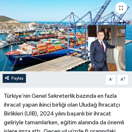
Paylaş
-
+
A
A
Türkiye’nin Genel Sekreterlik bazında en fazla
ihracat yapan ikinci birliği olan Uludağ İhracatçı
Birlikleri (UİB), 2024 yılını başarılı bir ihracat
geliriyle tamamlarken, eğitim alanında da önemli
işlere imza attı. Geçen yıl yüzde 6 oranındaki